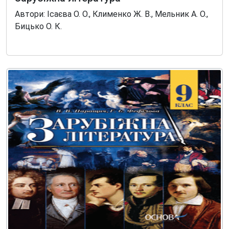
Автори: Ісаєва О. О., Клименко Ж. В., Мельник А. О.,
Бицько О. К.