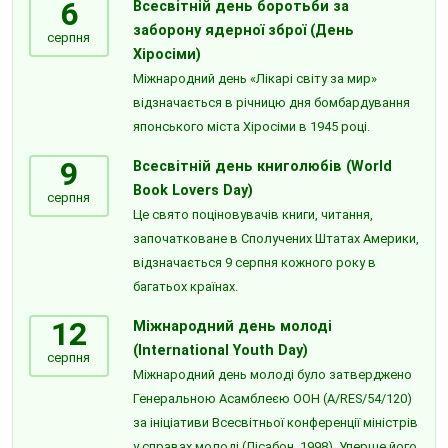
6
Всесвітній день боротьби за
заборону ядерної зброї (День
серпня
Хіросіми)
Міжнародний день «Лікарі світу за мир»
відзначається в річницю дня бомбардування
японського міста Хіросіми в 1945 році.
9
Всесвітній день книголюбів (World
Book Lovers Day)
серпня
Це свято поціновувачів книги, читання,
започатковане в Сполучених Штатах Америки,
відзначається 9 серпня кожного року в
багатьох країнах.
12
Міжнародний день молоді
(International Youth Day)
серпня
Міжнародний день молоді було затверджено
Генеральною Асамблеєю ООН (A/RES/54/120)
за ініціативи Всесвітньої конференції міністрів
у справах молоді (Лісабон, 1998). Уперше його