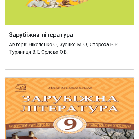
Зарубіжна література
Автори: Ніколенко О., Зуєнко М. О., Стороха Б.В.,
Туряниця В.Г., Орлова О.В.