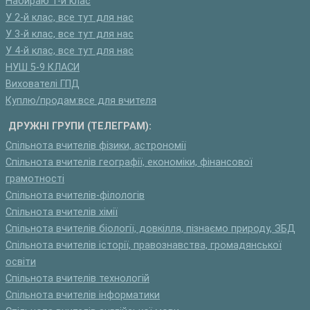
Набираю 1-й клас
У 2-й клас, все тут для нас
У 3-й клас, все тут для нас
У 4-й клас, все тут для нас
НУШ 5-9 КЛАСИ
Вихователі ГПД
Куплю/продам:все для вчителя
ДРУЖНІ ГРУПИ (ТЕЛЕГРАМ):
Спільнота вчителів фізики, астрономії
Спільнота вчителів географії, економіки, фінансової
грамотності
Спільнота вчителів-філологів
Спільнота вчителів хімії
Спільнота вчителів біології, довкілля, пізнаємо природу, ЗБД
Спільнота вчителів історії, правознавства, громадянської
освіти
Спільнота вчителів технологій
Спільнота вчителів інформатики