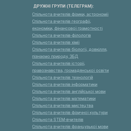
ДРУЖНІ ГРУПИ (ТЕЛЕГРАМ):
Спільнота вчителів фізики, астрономії
Спільнота вчителів географії,
економіки, фінансової грамотності
Спільнота вчителів-філологів
Спільнота вчителів хімії
Спільнота вчителів біології, довкілля,
пізнаємо природу, ЗБД
Спільнота вчителів історії,
правознавства, громадянської освіти
Спільнота вчителів технологій
Спільнота вчителів інформатики
Спільнота вчителів англійської мови
Спільнота вчителів математики
Спільнота вчителів мистецтва
Спільнота вчителів фізичної культури
Спільнота STEM-вчителів
Спільнота вчителів французької мови