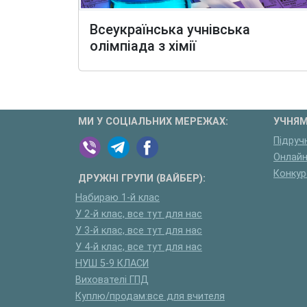
Всеукраїнська учнівська
олімпіада з хімії
МИ У СОЦІАЛЬНИХ МЕРЕЖАХ:
УЧНЯМ
Підруч
Онлайн
Конкур
ДРУЖНІ ГРУПИ (ВАЙБЕР):
Набираю 1-й клас
У 2-й клас, все тут для нас
У 3-й клас, все тут для нас
У 4-й клас, все тут для нас
НУШ 5-9 КЛАСИ
Вихователі ГПД
Куплю/продам:все для вчителя