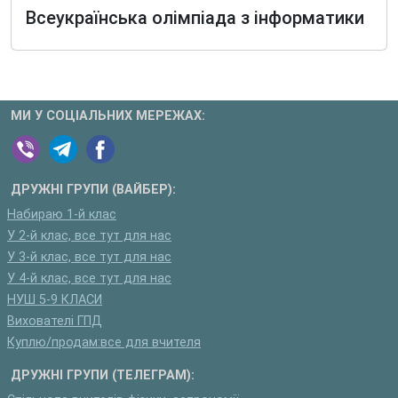
Всеукраїнська олiмпiада з iнформатики
МИ У СОЦІАЛЬНИХ МЕРЕЖАХ:
ДРУЖНІ ГРУПИ (ВАЙБЕР):
Набираю 1-й клас
У 2-й клас, все тут для нас
У 3-й клас, все тут для нас
У 4-й клас, все тут для нас
НУШ 5-9 КЛАСИ
Вихователі ГПД
Куплю/продам:все для вчителя
ДРУЖНІ ГРУПИ (ТЕЛЕГРАМ):