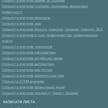
Спільнота вчителів фізики, астрономії
Спільнота вчителів географії, економіки, фінансової
грамотності
Спільнота вчителів-філологів
Спільнота вчителів хімії
Спільнота вчителів біології, довкілля, пізнаємо природу, ЗБД
Спільнота вчителів історії, правознавства, громадянської
освіти
Спільнота вчителів технологій
Спільнота вчителів інформатики
Спільнота вчителів англійської мови
Спільнота вчителів математики
Спільнота вчителів мистецтва
Спільнота вчителів фізичної культури
Спільнота STEM-вчителів
Спільнота вчителів французької мови
Спільнота вчителів предмету "Захист України"
НАПИСАТИ ЛИСТА: