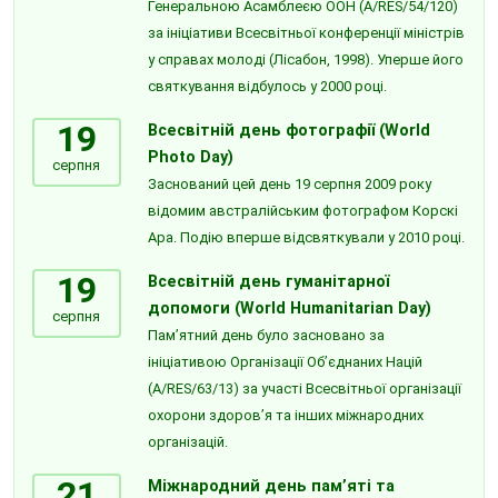
Генеральною Асамблеєю ООН (A/RES/54/120)
за ініціативи Всесвітньої конференції міністрів
у справах молоді (Лісабон, 1998). Уперше його
святкування відбулось у 2000 році.
19
Всесвітній день фотографії (World
Photo Day)
серпня
Заснований цей день 19 серпня 2009 року
відомим австралійським фотографом Корскі
Ара. Подію вперше відсвяткували у 2010 році.
19
Всесвітній день гуманітарної
допомоги (World Humanitarian Day)
серпня
Пам’ятний день було засновано за
ініціативою Організації Об’єднаних Націй
(A/RES/63/13) за участі Всесвітньої організації
охорони здоров’я та інших міжнародних
організацій.
21
Міжнародний день пам’яті та