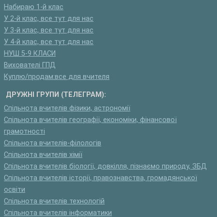
Набираю 1-й клас
У 2-й клас, все тут для нас
У 3-й клас, все тут для нас
У 4-й клас, все тут для нас
НУШ 5-9 КЛАСИ
Вихователі ГПД
Куплю/продам:все для вчителя
ДРУЖНІ ГРУПИ (ТЕЛЕГРАМ):
Спільнота вчителів фізики, астрономії
Спільнота вчителів географії, економіки, фінансової
грамотності
Спільнота вчителів-філологів
Спільнота вчителів хімії
Спільнота вчителів біології, довкілля, пізнаємо природу, ЗБД
Спільнота вчителів історії, правознавства, громадянської
освіти
Спільнота вчителів технологій
Спільнота вчителів інформатики