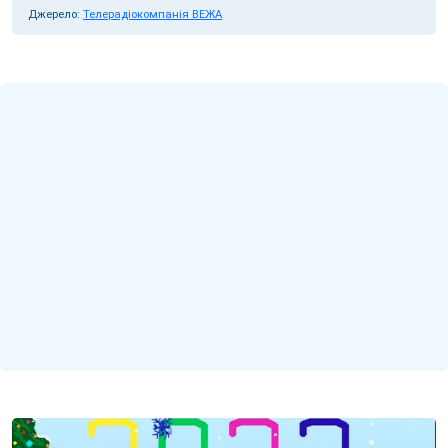
Джерело:
Телерадіокомпанія ВЕЖА