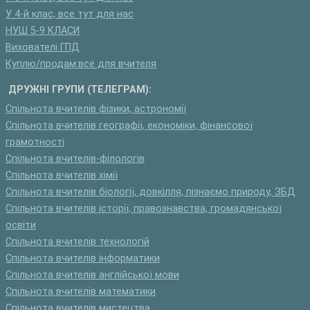
У 4-й клас, все тут для нас
НУШ 5-9 КЛАСИ
Вихователі ГПД
Куплю/продам:все для вчителя
ДРУЖНІ ГРУПИ (ТЕЛЕГРАМ):
Спільнота вчителів фізики, астрономії
Спільнота вчителів географії, економіки, фінансової
грамотності
Спільнота вчителів-філологів
Спільнота вчителів хімії
Спільнота вчителів біології, довкілля, пізнаємо природу, ЗБД
Спільнота вчителів історії, правознавства, громадянської
освіти
Спільнота вчителів технологій
Спільнота вчителів інформатики
Спільнота вчителів англійської мови
Спільнота вчителів математики
Спільнота вчителів мистецтва