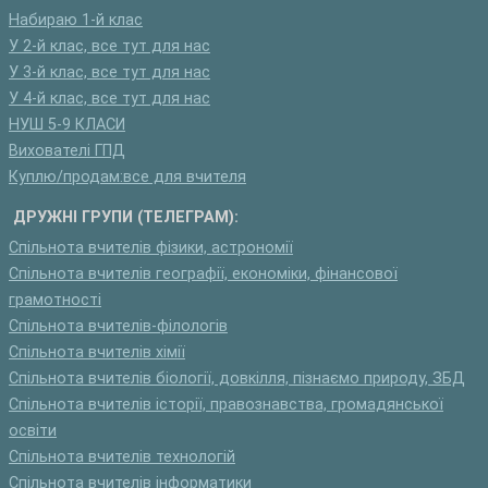
Набираю 1-й клас
У 2-й клас, все тут для нас
У 3-й клас, все тут для нас
У 4-й клас, все тут для нас
НУШ 5-9 КЛАСИ
Вихователі ГПД
Куплю/продам:все для вчителя
ДРУЖНІ ГРУПИ (ТЕЛЕГРАМ):
Спільнота вчителів фізики, астрономії
Спільнота вчителів географії, економіки, фінансової
грамотності
Спільнота вчителів-філологів
Спільнота вчителів хімії
Спільнота вчителів біології, довкілля, пізнаємо природу, ЗБД
Спільнота вчителів історії, правознавства, громадянської
освіти
Спільнота вчителів технологій
Спільнота вчителів інформатики