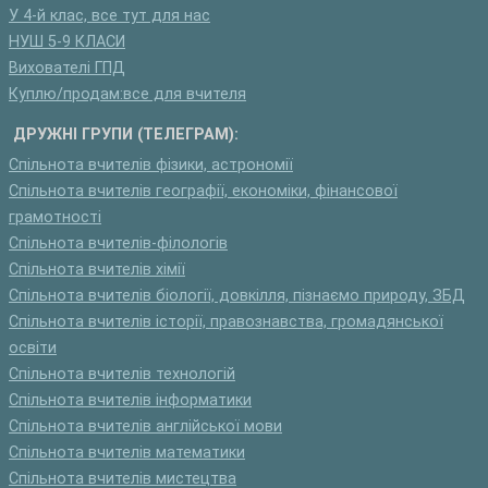
У 4-й клас, все тут для нас
НУШ 5-9 КЛАСИ
Вихователі ГПД
Куплю/продам:все для вчителя
ДРУЖНІ ГРУПИ (ТЕЛЕГРАМ):
Спільнота вчителів фізики, астрономії
Спільнота вчителів географії, економіки, фінансової
грамотності
Спільнота вчителів-філологів
Спільнота вчителів хімії
Спільнота вчителів біології, довкілля, пізнаємо природу, ЗБД
Спільнота вчителів історії, правознавства, громадянської
освіти
Спільнота вчителів технологій
Спільнота вчителів інформатики
Спільнота вчителів англійської мови
Спільнота вчителів математики
Спільнота вчителів мистецтва