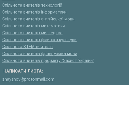
Спільнота вчителів технологій
Спільнота вчителів інформатики
Спільнота вчителів англійської мови
Спільнота вчителів математики
Спільнота вчителів мистецтва
Спільнота вчителів фізичної культури
Спільнота STEM-вчителів
Спільнота вчителів французької мови
Спільнота вчителів предмету "Захист України"
НАПИСАТИ ЛИСТА:
znayshov@protonmail.com