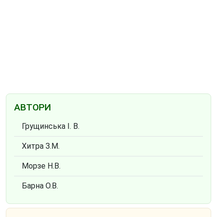
АВТОРИ
Грущинська І. В.
Хитра З.М.
Морзе Н.В.
Барна О.В.