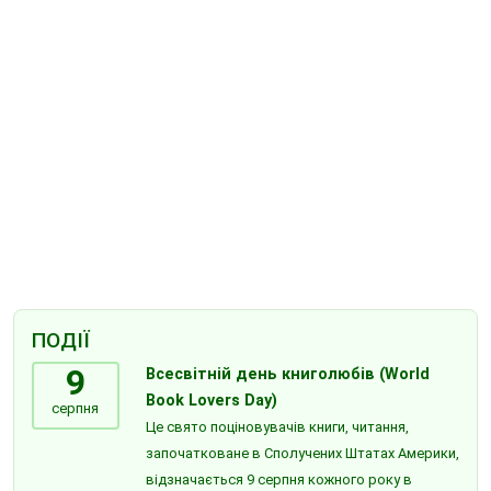
ПОДІЇ
9
Всесвітній день книголюбів (World
Book Lovers Day)
серпня
Це свято поціновувачів книги, читання,
започатковане в Сполучених Штатах Америки,
відзначається 9 серпня кожного року в