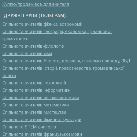
Куплю/продам:все для вчителя
ДРУЖНІ ГРУПИ (ТЕЛЕГРАМ):
Спільнота вчителів фізики, астрономії
Спільнота вчителів географії, економіки, фінансової
грамотності
Спільнота вчителів-філологів
Спільнота вчителів хімії
Спільнота вчителів біології, довкілля, пізнаємо природу, ЗБД
Спільнота вчителів історії, правознавства, громадянської
освіти
Спільнота вчителів технологій
Спільнота вчителів інформатики
Спільнота вчителів англійської мови
Спільнота вчителів математики
Спільнота вчителів мистецтва
Спільнота вчителів фізичної культури
Спільнота STEM-вчителів
Спільнота вчителів французької мови