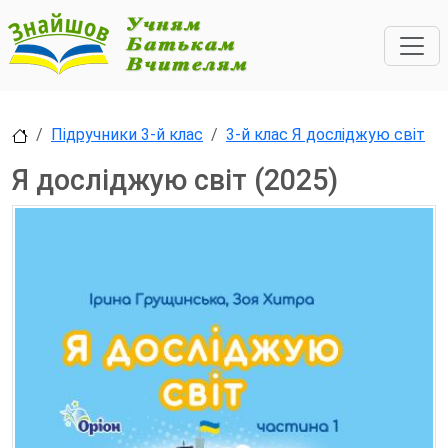
Підручники 3-й клас
3-й клас Я досліджую світ
Я досліджую світ (2025)