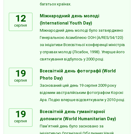
багатьох країнах.
12
Міжнародний день молоді
(International Youth Day)
серпня
Міжнародний день молоді було затверджено
Генеральною Асамблеєю ООН (A/RES/54/120)
за ініціативи Всесвітньої конференції міністрів
у справах молоді (Лісабон, 1998). Уперше його
святкування відбулось у 2000 році.
19
Всесвітній день фотографії (World
Photo Day)
серпня
Заснований цей день 19 серпня 2009 року
відомим австралійським фотографом Корскі
Ара. Подію вперше відсвяткували у 2010 році.
19
Всесвітній день гуманітарної
допомоги (World Humanitarian Day)
серпня
Пам’ятний день було засновано за
ініціативою Організації Об’єднаних Націй