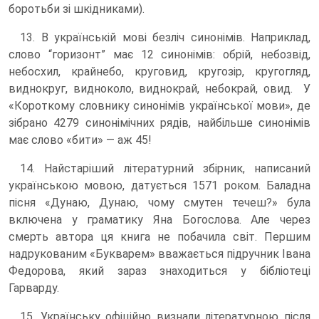
боротьби зі шкідниками).
13. В українській мові безліч синонімів. Наприклад,
слово “горизонт” має 12 синонімів: обрій, небозвід,
небосхил, крайнебо, круговид, кругозір, кругогляд,
виднокруг, видноколо, виднокрай, небокрай, овид. У
«Короткому словнику синонімів української мови», де
зібрано 4279 синонімічних рядів, найбільше синонімів
має слово «бити» — аж 45!
14. Найстаріший літературний збірник, написаний
українською мовою, датується 1571 роком. Баладна
пісня «Дунаю, Дунаю, чому смутен течеш?» була
включена у граматику Яна Богослова. Але через
смерть автора ця книга не побачила світ. Першим
надрукованим «Букварем» вважається підручник Івана
Федорова, який зараз знаходиться у бібліотеці
Гарварду.
15. Українську офіційно визнали літературною після