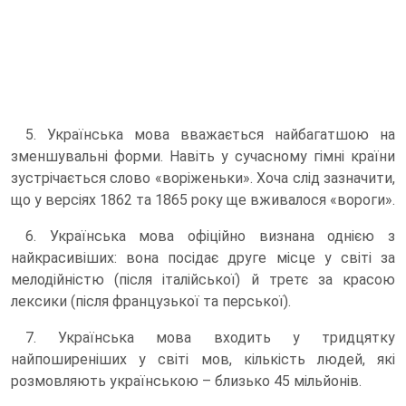
5. Українська мова вважається найбагатшою на
зменшувальні форми. Навіть у сучасному гімні країни
зустрічається слово «воріженьки». Хоча слід зазначити,
що у версіях 1862 та 1865 року ще вживалося «вороги».
6. Українська мова офіційно визнана однією з
найкрасивіших: вона посідає друге місце у світі за
мелодійністю (після італійської) й третє за красою
лексики (після французької та перської).
7. Українська мова входить у тридцятку
найпоширеніших у світі мов, кількість людей, які
розмовляють українською – близько 45 мільйонів.