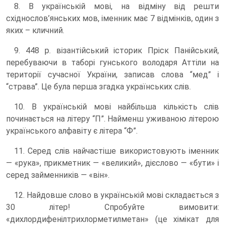
8. В українській мові, на відміну від решти
східнослов’янських мов, іменник має 7 відмінків, один з
яких – кличний.
9. 448 р. візантійський історик Пріск Панійський,
перебуваючи в таборі гунського володаря Аттіли на
території сучасної України, записав слова “мед” і
“страва”. Це була перша згадка українських слів.
10. В українській мові найбільша кількість слів
починається на літеру “П”. Найменш уживаною літерою
українського алфавіту є літера “Ф”.
11. Серед слів найчастіше використовують іменник
— «рука», прикметник — «великий», дієслово — «бути» і
серед займенників — «він».
12. Найдовше слово в українській мові складається з
30 літер! Спробуйте вимовити:
«дихлордифенілтрихлорметилметан» (це хімікат для