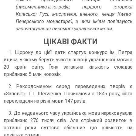
(письменника-агіографа, першого історика
Київської Русі, мислителя, вченого, ченця Києво-
Печерського монастиря), з чиїм ім’ям пов’язують
започаткування писемної української мови.
ЦІКАВІ ФАКТИ
1. Щороку до цієї дати стартує конкурс ім. Петра
Яцика, у якому беруть участь знавці української мови з
20 країн світу. Їхня загальна кількість складає
приблизно 5 млн. чоловік.
2 Рекордсменом серед переведених творів є
«Заповіт» Т. Г. Шевченка. Починаючи з 1845 року, його
перекладали на різні мови 147 разів.
3. До недавнього часу українська мова нараховувала
приблизно 276 тисяч слів. Але стрімкий розвиток в
останні роки суттєво збільшив цю кількість на
декілька сотень.