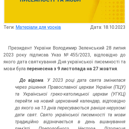
Теги:
Матеріали для уроків
Дата: 18.10.2023
Президент України Володимир Зеленський 28 липня
2023 року підписав Указ №455/2023, відповідно до
якого дата святкування Дня української писемності та
мови була
перенесена з 9 листопада на 27 жовтня
.
До відома
. У 2023 році дата свята змінилася
через рішення Православної церкви України (ПЦУ)
та Української греко-католицької церкви (УГКЦ)
перейти на новий церковний календар, відповідно
до якого на 13 днів пересуваються раніше нерухомі
дати свят. Свято української писемності та мови
традиційно відзначається в день вшанування
пам’яті Преподобного Нестора Літописця