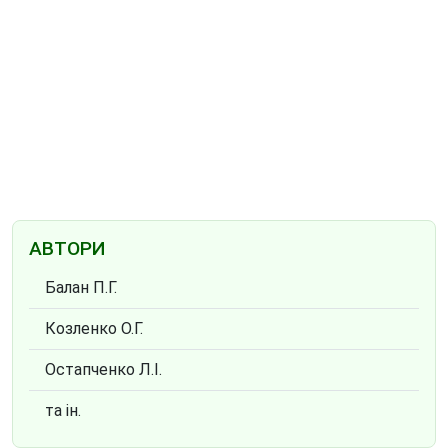
АВТОРИ
Балан П.Г.
Козленко О.Г.
Остапченко Л.І.
та ін.