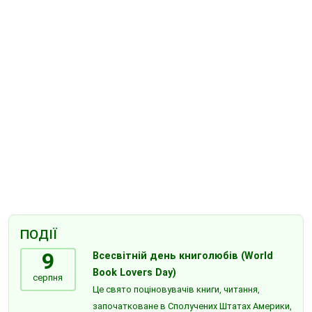
ПОДІЇ
9
Всесвітній день книголюбів (World
Book Lovers Day)
серпня
Це свято поціновувачів книги, читання,
започатковане в Сполучених Штатах Америки,