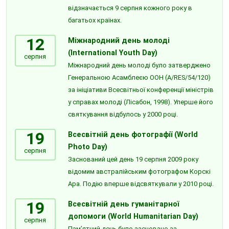
відзначається 9 серпня кожного року в
багатьох країнах.
12
Міжнародний день молоді
(International Youth Day)
серпня
Міжнародний день молоді було затверджено
Генеральною Асамблеєю ООН (A/RES/54/120)
за ініціативи Всесвітньої конференції міністрів
у справах молоді (Лісабон, 1998). Уперше його
святкування відбулось у 2000 році.
19
Всесвітній день фотографії (World
Photo Day)
серпня
Заснований цей день 19 серпня 2009 року
відомим австралійським фотографом Корскі
Ара. Подію вперше відсвяткували у 2010 році.
19
Всесвітній день гуманітарної
допомоги (World Humanitarian Day)
серпня
Пам’ятний день було засновано за