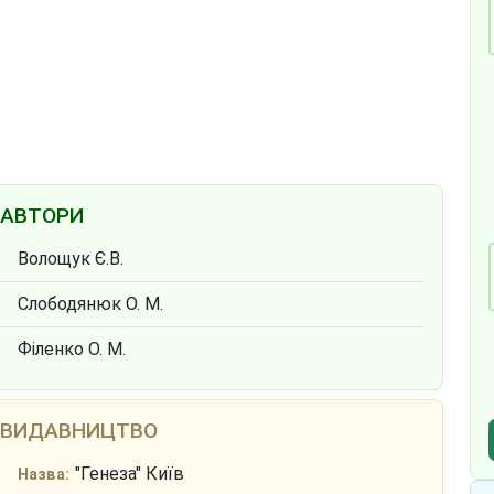
АВТОРИ
Волощук Є.В.
Слободянюк О. М.
Філенко О. М.
ВИДАВНИЦТВО
"Генеза" Київ
Назва: