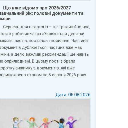
Що вже відомо про 2026/2027
навчальний рік: головні документи та
зміни
Серпень для педагогів – це традиційно час,
коли в робочих чатах з’являються десятки
наказів, листів, постанов і посилань. Частина
документів дублюється, частина вже має
зміни, а деякі важливі рекомендації ще навіть
не оприлюднені. В цьому пості зібрали
коротку вижимку з документів, які вже
оприлюднено станом на 5 серпня 2026 року.
Дата: 06.08.2026