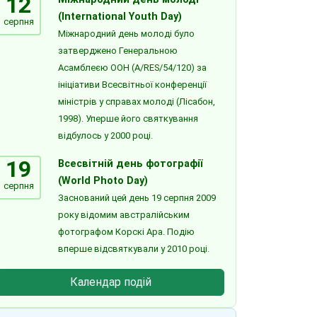
12
(International Youth Day)
серпня
Міжнародний день молоді було
затверджено Генеральною
Асамблеєю ООН (A/RES/54/120) за
ініціативи Всесвітньої конференції
міністрів у справах молоді (Лісабон,
1998). Уперше його святкування
відбулось у 2000 році.
19
Всесвітній день фотографії
(World Photo Day)
серпня
Заснований цей день 19 серпня 2009
року відомим австралійським
фотографом Корскі Ара. Подію
вперше відсвяткували у 2010 році.
Календар подій