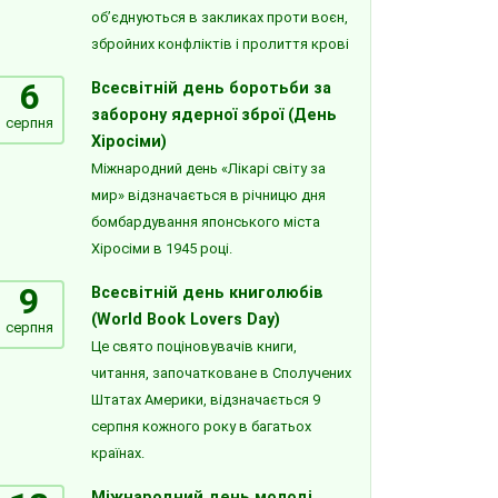
об’єднуються в закликах проти воєн,
збройних конфліктів і пролиття крові
6
Всесвітній день боротьби за
заборону ядерної зброї (День
серпня
Хіросіми)
Міжнародний день «Лікарі світу за
мир» відзначається в річницю дня
бомбардування японського міста
Хіросіми в 1945 році.
9
Всесвітній день книголюбів
(World Book Lovers Day)
серпня
Це свято поціновувачів книги,
читання, започатковане в Сполучених
Штатах Америки, відзначається 9
серпня кожного року в багатьох
країнах.
Міжнародний день молоді