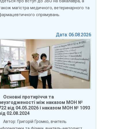
Йдеться про вступ до ЗВО на бакалавра, а
також магістра медичного, ветеринарного та
фармацевтичного спрямувань.
Дата: 06.08.2026
Основні протиріччя та
неузгодженості між наказом МОН №
722 від 04.05.2026 і наказом МОН № 1093
від 02.08.2024
Автор: Григорій Громко, вчитель
інформатики та фізики, вчитель-методист