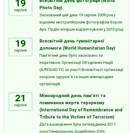
19
Всесвітній день фотографії (World
Photo Day)
серпня
Заснований цей день 19 серпня 2009 року
відомим австралійським фотографом Корскі
Ара. Подію вперше відсвяткували у 2010 році.
19
Всесвітній день гуманітарної
допомоги (World Humanitarian Day)
серпня
Пам’ятний день було засновано за
ініціативою Організації Об’єднаних Націй
(A/RES/63/13) за участі Всесвітньої організації
охорони здоров’я та інших міжнародних
організацій.
21
Міжнародний день пам’яті та
поминання жертв тероризму
серпня
(International Day of Remembrance and
Tribute to the Victims of Terrorism)
Дата вшанування була затверджена 2017
року Генеральною Асамблеєю ООН.