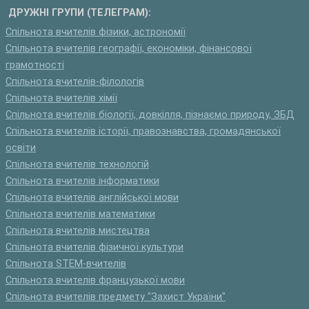
ДРУЖНІ ГРУПИ (ТЕЛЕГРАМ):
Спільнота вчителів фізики, астрономії
Спільнота вчителів географії, економіки, фінансової
грамотності
Спільнота вчителів-філологів
Спільнота вчителів хімії
Спільнота вчителів біології, довкілля, пізнаємо природу, ЗБД
Спільнота вчителів історії, правознавства, громадянської
освіти
Спільнота вчителів технологій
Спільнота вчителів інформатики
Спільнота вчителів англійської мови
Спільнота вчителів математики
Спільнота вчителів мистецтва
Спільнота вчителів фізичної культури
Спільнота STEM-вчителів
Спільнота вчителів французької мови
Спільнота вчителів предмету "Захист України"