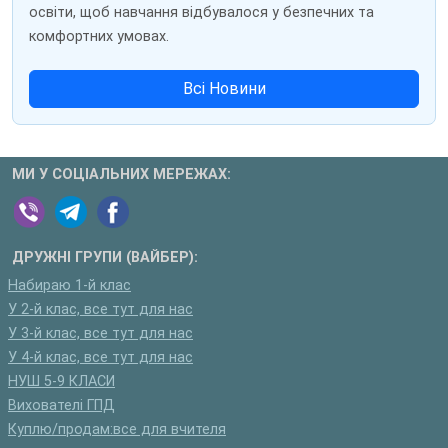
освіти, щоб навчання відбувалося у безпечних та
комфортних умовах.
Всі Новини
МИ У СОЦІАЛЬНИХ МЕРЕЖАХ:
ДРУЖНІ ГРУПИ (ВАЙБЕР):
Набираю 1-й клас
У 2-й клас, все тут для нас
У 3-й клас, все тут для нас
У 4-й клас, все тут для нас
НУШ 5-9 КЛАСИ
Вихователі ГПД
Куплю/продам:все для вчителя