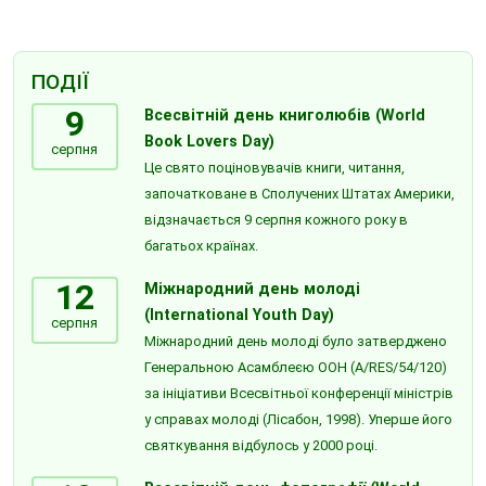
ПОДІЇ
9
Всесвітній день книголюбів (World
Book Lovers Day)
серпня
Це свято поціновувачів книги, читання,
започатковане в Сполучених Штатах Америки,
відзначається 9 серпня кожного року в
багатьох країнах.
12
Міжнародний день молоді
(International Youth Day)
серпня
Міжнародний день молоді було затверджено
Генеральною Асамблеєю ООН (A/RES/54/120)
за ініціативи Всесвітньої конференції міністрів
у справах молоді (Лісабон, 1998). Уперше його
святкування відбулось у 2000 році.