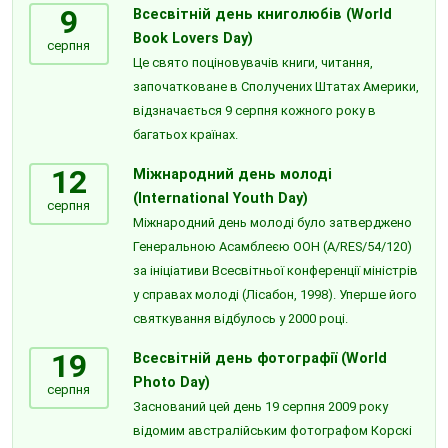
9
Всесвітній день книголюбів (World
Book Lovers Day)
серпня
Це свято поціновувачів книги, читання,
започатковане в Сполучених Штатах Америки,
відзначається 9 серпня кожного року в
багатьох країнах.
12
Міжнародний день молоді
(International Youth Day)
серпня
Міжнародний день молоді було затверджено
Генеральною Асамблеєю ООН (A/RES/54/120)
за ініціативи Всесвітньої конференції міністрів
у справах молоді (Лісабон, 1998). Уперше його
святкування відбулось у 2000 році.
19
Всесвітній день фотографії (World
Photo Day)
серпня
Заснований цей день 19 серпня 2009 року
відомим австралійським фотографом Корскі