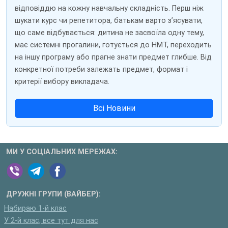
відповіддю на кожну навчальну складність. Перш ніж
шукати курс чи репетитора, батькам варто з’ясувати,
що саме відбувається: дитина не засвоїла одну тему,
має системні прогалини, готується до НМТ, переходить
на іншу програму або прагне знати предмет глибше. Від
конкретної потреби залежать предмет, формат і
критерії вибору викладача.
Всі Новини
МИ У СОЦІАЛЬНИХ МЕРЕЖАХ:
ДРУЖНІ ГРУПИ (ВАЙБЕР):
Набираю 1-й клас
У 2-й клас, все тут для нас