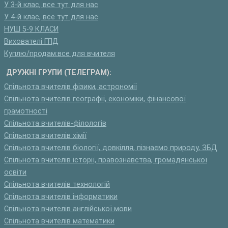
У 3-й клас, все тут для нас
У 4-й клас, все тут для нас
НУШ 5-9 КЛАСИ
Вихователі ГПД
Куплю/продам:все для вчителя
ДРУЖНІ ГРУПИ (ТЕЛЕГРАМ):
Спільнота вчителів фізики, астрономії
Спільнота вчителів географії, економіки, фінансової
грамотності
Спільнота вчителів-філологів
Спільнота вчителів хімії
Спільнота вчителів біології, довкілля, пізнаємо природу, ЗБД
Спільнота вчителів історії, правознавства, громадянської
освіти
Спільнота вчителів технологій
Спільнота вчителів інформатики
Спільнота вчителів англійської мови
Спільнота вчителів математики