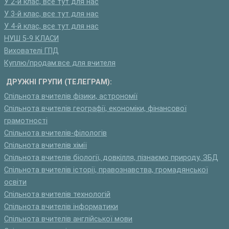
У 2-й клас, все тут для нас
У 3-й клас, все тут для нас
У 4-й клас, все тут для нас
НУШ 5-9 КЛАСИ
Вихователі ГПД
Куплю/продам:все для вчителя
ДРУЖНІ ГРУПИ (ТЕЛЕГРАМ):
Спільнота вчителів фізики, астрономії
Спільнота вчителів географії, економіки, фінансової
грамотності
Спільнота вчителів-філологів
Спільнота вчителів хімії
Спільнота вчителів біології, довкілля, пізнаємо природу, ЗБД
Спільнота вчителів історії, правознавства, громадянської
освіти
Спільнота вчителів технологій
Спільнота вчителів інформатики
Спільнота вчителів англійської мови