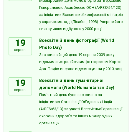
Міжнародний день молоді було затверджено
Генеральною Асамблеєю ООН (A/RES/54/120)
за ініціативи Всесвітньої конференції міністрів
у справах молоді (Лісабон, 1998). Уперше його
святкування відбулось у 2000 році.
19
Всесвітній день фотографії (World
Photo Day)
серпня
Заснований цей день 19 серпня 2009 року
відомим австралійським фотографом Корскі
Ара. Подію вперше відсвяткували у 2010 році.
19
Всесвітній день гуманітарної
допомоги (World Humanitarian Day)
серпня
Пам’ятний день було засновано за
ініціативою Організації Об’єднаних Націй
(A/RES/63/13) за участі Всесвітньої організації
охорони здоров’я та інших міжнародних
організацій.