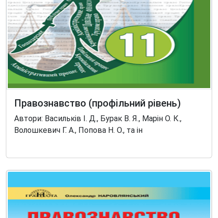
Правознавство (профільний рівень)
Автори: Васильків І. Д., Бурак В. Я., Марін О. К.,
Волошкевич Г. А., Попова Н. О., та ін