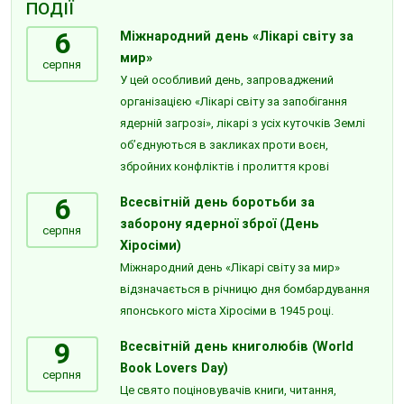
ПОДІЇ
6
Міжнародний день «Лікарі світу за
мир»
серпня
У цей особливий день, запроваджений
організацією «Лікарі світу за запобігання
ядерній загрозі», лікарі з усіх куточків Землі
об’єднуються в закликах проти воєн,
збройних конфліктів і пролиття крові
6
Всесвітній день боротьби за
заборону ядерної зброї (День
серпня
Хіросіми)
Міжнародний день «Лікарі світу за мир»
відзначається в річницю дня бомбардування
японського міста Хіросіми в 1945 році.
9
Всесвітній день книголюбів (World
Book Lovers Day)
серпня
Це свято поціновувачів книги, читання,