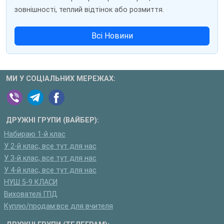
зовнішності, теплий відтінок або розмиття.
Всі Новини
МИ У СОЦІАЛЬНИХ МЕРЕЖАХ:
ДРУЖНІ ГРУПИ (ВАЙБЕР):
Набираю 1-й клас
У 2-й клас, все тут для нас
У 3-й клас, все тут для нас
У 4-й клас, все тут для нас
НУШ 5-9 КЛАСИ
Вихователі ГПД
Куплю/продам:все для вчителя