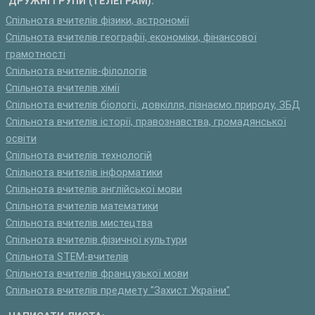
ДРУЖНІ ГРУПИ (ТЕЛЕГРАМ):
Спільнота вчителів фізики, астрономії
Спільнота вчителів географії, економіки, фінансової
грамотності
Спільнота вчителів-філологів
Спільнота вчителів хімії
Спільнота вчителів біології, довкілля, пізнаємо природу, ЗБД
Спільнота вчителів історії, правознавства, громадянської
освіти
Спільнота вчителів технологій
Спільнота вчителів інформатики
Спільнота вчителів англійської мови
Спільнота вчителів математики
Спільнота вчителів мистецтва
Спільнота вчителів фізичної культури
Спільнота STEM-вчителів
Спільнота вчителів французької мови
Спільнота вчителів предмету "Захист України"