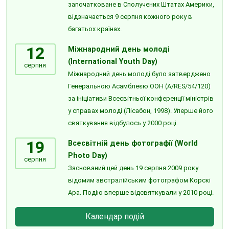
започатковане в Сполучених Штатах Америки,
відзначається 9 серпня кожного року в
багатьох країнах.
12
Міжнародний день молоді
(International Youth Day)
серпня
Міжнародний день молоді було затверджено
Генеральною Асамблеєю ООН (A/RES/54/120)
за ініціативи Всесвітньої конференції міністрів
у справах молоді (Лісабон, 1998). Уперше його
святкування відбулось у 2000 році.
19
Всесвітній день фотографії (World
Photo Day)
серпня
Заснований цей день 19 серпня 2009 року
відомим австралійським фотографом Корскі
Ара. Подію вперше відсвяткували у 2010 році.
Календар подій