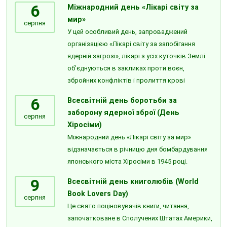
6
Міжнародний день «Лікарі світу за
мир»
серпня
У цей особливий день, запроваджений
організацією «Лікарі світу за запобігання
ядерній загрозі», лікарі з усіх куточків Землі
об’єднуються в закликах проти воєн,
збройних конфліктів і пролиття крові
6
Всесвітній день боротьби за
заборону ядерної зброї (День
серпня
Хіросіми)
Міжнародний день «Лікарі світу за мир»
відзначається в річницю дня бомбардування
японського міста Хіросіми в 1945 році.
9
Всесвітній день книголюбів (World
Book Lovers Day)
серпня
Це свято поціновувачів книги, читання,
започатковане в Сполучених Штатах Америки,