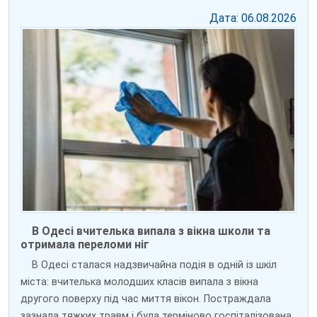
Дата: 06.08.2026
В Одесі вчителька випала з вікна школи та
отримала переломи ніг
В Одесі сталася надзвичайна подія в одній із шкіл
міста: вчителька молодших класів випала з вікна
другого поверху під час миття вікон. Постраждала
зазнала тяжких травм і була терміново госпіталізована.