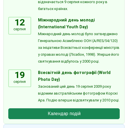
відзначається 9 серпня кожного року в
багатьох країнах.
12
Міжнародний день молоді
(International Youth Day)
серпня
Міжнародний день молоді було затверджено
Генеральною Асамблеєю ООН (A/RES/54/120)
за ініціативи Всесвітньої конференції міністрів
у справах молоді (Лісабон, 1998). Уперше його
святкування відбулось у 2000 році.
19
Всесвітній день фотографії (World
Photo Day)
серпня
Заснований цей день 19 серпня 2009 року
відомим австралійським фотографом Корскі
Ара. Подію вперше відсвяткували у 2010 році.
Календар подій