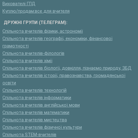
Вихователі ГПД
Куплю/продам:все для вчителя
ДРУЖНІ ГРУПИ (ТЕЛЕГРАМ):
Спільнота вчителів фізики, астрономії
Спільнота вчителів географії, економіки, фінансової
грамотності
Спільнота вчителів-філологів
Спільнота вчителів хімії
Спільнота вчителів біології, довкілля, пізнаємо природу, ЗБД
Спільнота вчителів історії, правознавства, громадянської
освіти
Спільнота вчителів технологій
Спільнота вчителів інформатики
Спільнота вчителів англійської мови
Спільнота вчителів математики
Спільнота вчителів мистецтва
Спільнота вчителів фізичної культури
Спільнота STEM-вчителів