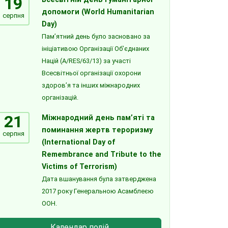
19
допомоги (World Humanitarian
серпня
Day)
Пам’ятний день було засновано за
ініціативою Організації Об’єднаних
Націй (A/RES/63/13) за участі
Всесвітньої організації охорони
здоров’я та інших міжнародних
організацій.
21
Міжнародний день пам’яті та
поминання жертв тероризму
серпня
(International Day of
Remembrance and Tribute to the
Victims of Terrorism)
Дата вшанування була затверджена
2017 року Генеральною Асамблеєю
ООН.
Календар подій