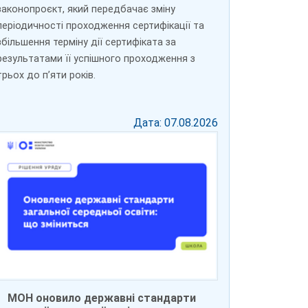
законопроєкт, який передбачає зміну
періодичності проходження сертифікації та
збільшення терміну дії сертифіката за
результатами її успішного проходження з
трьох до пʼяти років.
Дата: 07.08.2026
МОН оновило державні стандарти