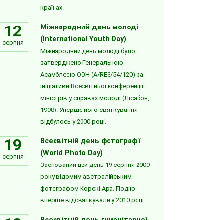
країнах.
12
Міжнародний день молоді
(International Youth Day)
серпня
Міжнародний день молоді було
затверджено Генеральною
Асамблеєю ООН (A/RES/54/120) за
ініціативи Всесвітньої конференції
міністрів у справах молоді (Лісабон,
1998). Уперше його святкування
відбулось у 2000 році.
19
Всесвітній день фотографії
(World Photo Day)
серпня
Заснований цей день 19 серпня 2009
року відомим австралійським
фотографом Корскі Ара. Подію
вперше відсвяткували у 2010 році.
Всесвітній день гуманітарної