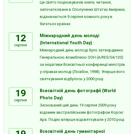
Це свято поціновувачів книги, читання,
започатковане в Сполучених Штатах Америки,
відзначається 9 серпня кожного року в
багатьох країнах.
12
Міжнародний день молоді
(International Youth Day)
серпня
Міжнародний день молоді було затверджено
Генеральною Асамблеєю ООН (A/RES/54/120)
за ініціативи Всесвітньої конференції міністрів
у справах молоді (Лісабон, 1998). Уперше його
святкування відбулось у 2000 році.
19
Всесвітній день фотографії (World
Photo Day)
серпня
Заснований цей день 19 серпня 2009 року
відомим австралійським фотографом Корскі
Ара. Подію вперше відсвяткували у 2010 році.
19
Всесвітній день гуманітарної