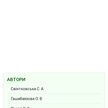
АВТОРИ
Свінтковська С. А.
Гашибаязова О. В.