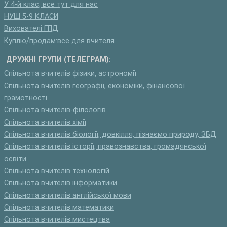
У 4-й клас, все тут для нас
НУШ 5-9 КЛАСИ
Вихователі ГПД
Куплю/продам:все для вчителя
ДРУЖНІ ГРУПИ (ТЕЛЕГРАМ):
Спільнота вчителів фізики, астрономії
Спільнота вчителів географії, економіки, фінансової
грамотності
Спільнота вчителів-філологів
Спільнота вчителів хімії
Спільнота вчителів біології, довкілля, пізнаємо природу, ЗБД
Спільнота вчителів історії, правознавства, громадянської
освіти
Спільнота вчителів технологій
Спільнота вчителів інформатики
Спільнота вчителів англійської мови
Спільнота вчителів математики
Спільнота вчителів мистецтва