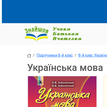
Підручники 8-й клас
8-й клас Украї
Українська мова