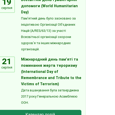
19
допомоги (World Humanitarian
серпня
Day)
Пам’ятний день було засновано за
ініціативою Організації Об’єднаних
Націй (A/RES/63/13) за участі
Всесвітньої організації охорони
здоров’я та інших міжнародних
організацій.
21
Міжнародний день пам’яті та
поминання жертв тероризму
серпня
(International Day of
Remembrance and Tribute to the
Victims of Terrorism)
Дата вшанування була затверджена
2017 року Генеральною Асамблеєю
ООН.
Календар подій