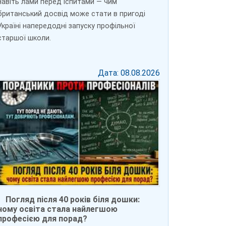
навіть лами перед іспитами — чим
британський досвід може стати в пригоді
Україні напередодні запуску профільної
старшої школи.
Дата: 08.08.2026
Погляд після 40 років біля дошки:
чому освіта стала найлегшою
професією для порад?