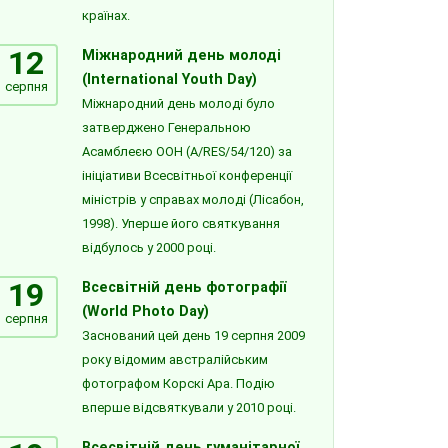
країнах.
12
Міжнародний день молоді
(International Youth Day)
серпня
Міжнародний день молоді було
затверджено Генеральною
Асамблеєю ООН (A/RES/54/120) за
ініціативи Всесвітньої конференції
міністрів у справах молоді (Лісабон,
1998). Уперше його святкування
відбулось у 2000 році.
19
Всесвітній день фотографії
(World Photo Day)
серпня
Заснований цей день 19 серпня 2009
року відомим австралійським
фотографом Корскі Ара. Подію
вперше відсвяткували у 2010 році.
Всесвітній день гуманітарної