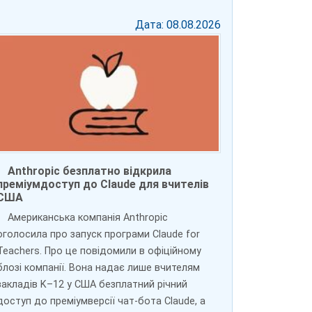
Дата: 08.08.2026
Anthropic безплатно відкрила
преміумдоступ до Claude для вчителів
США
Американська компанія Anthropic
оголосила про запуск програми Claude for
Teachers. Про це повідомили в офіційному
блозі компанії. Вона надає лише вчителям
закладів K–12 у США безплатний річний
доступ до преміумверсії чат-бота Claude, а