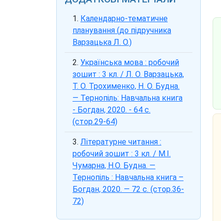
Календарно-тематичне
планування (до підручника
Варзацька Л. О.)
Українська мова : робочий
зошит : 3 кл. / Л. О. Варзацька,
Т. О. Трохименко, Н. О. Будна.
— Тернопіль: Навчальна книга
- Богдан, 2020. - 64 с.
(стор.29-64)
Літературне читання :
робочий зошит : 3 кл. / М.І.
Чумарна, Н.О. Будна. —
Тернопіль : Навчальна книга –
Богдан, 2020. — 72 с. (стор.36-
72)