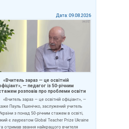
Дата: 09.08.2026
«Вчитель зараз — це освітній
офіціант», — педагог із 50-річним
стажем розповів про проблеми освіти
«Вчитель зараз — це освітній офіціант», —
каже Пауль Пшенічко, заслужений учитель
України з понад 50-річним стажем в освіті,
який є лауреатом Global Teacher Prize Ukraine
та отримав звання найкращого вчителя