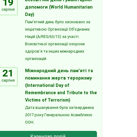
19
допомоги (World Humanitarian
серпня
Day)
Пам’ятний день було засновано за
ініціативою Організації Об’єднаних
Націй (A/RES/63/13) за участі
Всесвітньої організації охорони
здоров’я та інших міжнародних
організацій.
21
Міжнародний день пам’яті та
поминання жертв тероризму
серпня
(International Day of
Remembrance and Tribute to the
Victims of Terrorism)
Дата вшанування була затверджена
2017 року Генеральною Асамблеєю
ООН.
Календар подій