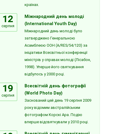
країнах.
12
Міжнародний день молоді
(International Youth Day)
серпня
Міжнародний день молоді було
затверджено Генеральною
Асамблеєю ООН (A/RES/54/120) за
ініціативи Всесвітньої конференції
міністрів у справах молоді (Лісабон,
1998). Уперше його святкування
відбулось у 2000 році.
19
Всесвітній день фотографії
(World Photo Day)
серпня
Заснований цей день 19 серпня 2009
року відомим австралійським
фотографом Корскі Ара. Подію
вперше відсвяткували у 2010 році.
Всесвітній день гуманітарної