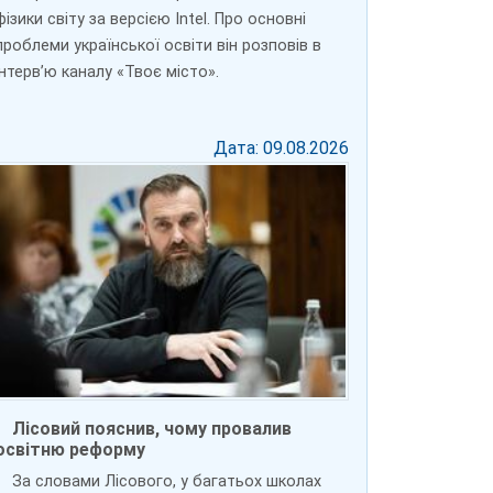
фізики світу за версією Intel. Про основні
проблеми української освіти він розповів в
інтерв’ю каналу «Твоє місто».
Дата: 09.08.2026
Лісовий пояснив, чому провалив
освітню реформу
За словами Лісового, у багатьох школах