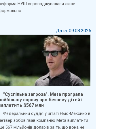
реформа НУШ впроваджувалася лише
формально
Дата: 09.08.2026
"Суспільна загроза". Meta програла
найбільшу справу про безпеку дітей і
заплатить $567 млн
Федеральний суддя у штаті Нью-Мексико в
четвер зобов'язав компанію Meta виплатити
ще 567 мільйонів доларів за те, що вона не