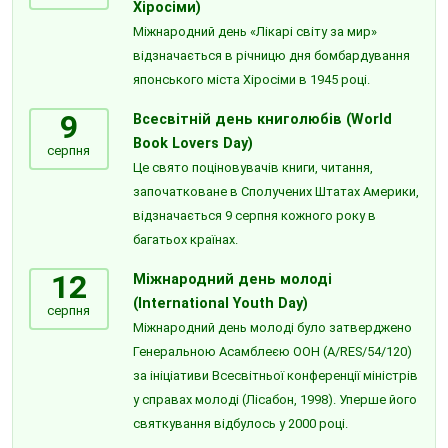
Хіросіми)
Міжнародний день «Лікарі світу за мир»
відзначається в річницю дня бомбардування
японського міста Хіросіми в 1945 році.
9
Всесвітній день книголюбів (World
Book Lovers Day)
серпня
Це свято поціновувачів книги, читання,
започатковане в Сполучених Штатах Америки,
відзначається 9 серпня кожного року в
багатьох країнах.
12
Міжнародний день молоді
(International Youth Day)
серпня
Міжнародний день молоді було затверджено
Генеральною Асамблеєю ООН (A/RES/54/120)
за ініціативи Всесвітньої конференції міністрів
у справах молоді (Лісабон, 1998). Уперше його
святкування відбулось у 2000 році.