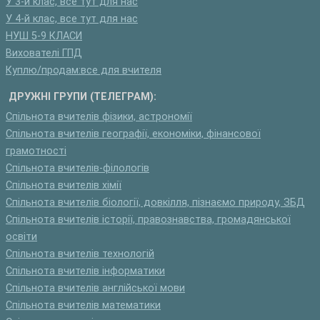
У 3-й клас, все тут для нас
У 4-й клас, все тут для нас
НУШ 5-9 КЛАСИ
Вихователі ГПД
Куплю/продам:все для вчителя
ДРУЖНІ ГРУПИ (ТЕЛЕГРАМ):
Спільнота вчителів фізики, астрономії
Спільнота вчителів географії, економіки, фінансової
грамотності
Спільнота вчителів-філологів
Спільнота вчителів хімії
Спільнота вчителів біології, довкілля, пізнаємо природу, ЗБД
Спільнота вчителів історії, правознавства, громадянської
освіти
Спільнота вчителів технологій
Спільнота вчителів інформатики
Спільнота вчителів англійської мови
Спільнота вчителів математики