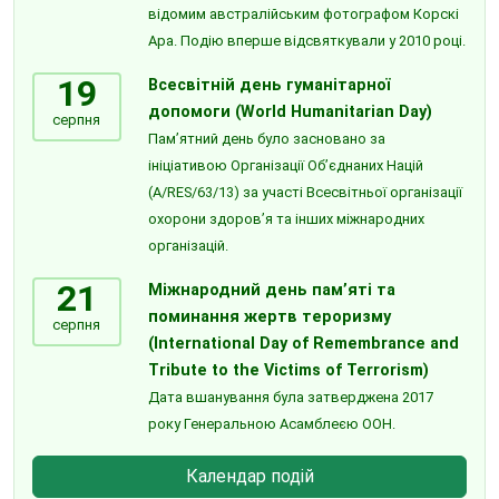
відомим австралійським фотографом Корскі
Ара. Подію вперше відсвяткували у 2010 році.
19
Всесвітній день гуманітарної
допомоги (World Humanitarian Day)
серпня
Пам’ятний день було засновано за
ініціативою Організації Об’єднаних Націй
(A/RES/63/13) за участі Всесвітньої організації
охорони здоров’я та інших міжнародних
організацій.
21
Міжнародний день пам’яті та
поминання жертв тероризму
серпня
(International Day of Remembrance and
Tribute to the Victims of Terrorism)
Дата вшанування була затверджена 2017
року Генеральною Асамблеєю ООН.
Календар подій