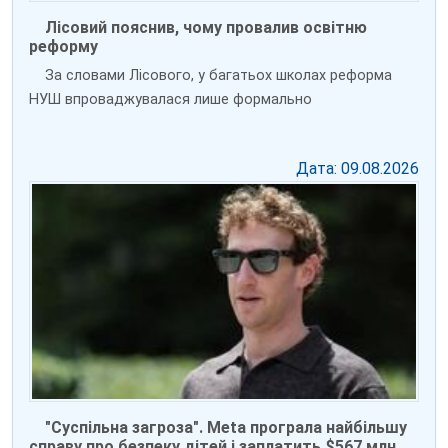
Лісовий пояснив, чому провалив освітню
реформу
За словами Лісового, у багатьох школах реформа
НУШ впроваджувалася лише формально
Дата: 09.08.2026
"Суспільна загроза". Meta програла найбільшу
справу про безпеку дітей і заплатить $567 млн