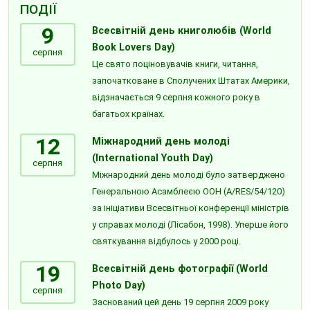
ПОДІЇ
9
Всесвітній день книголюбів (World
Book Lovers Day)
серпня
Це свято поціновувачів книги, читання,
започатковане в Сполучених Штатах Америки,
відзначається 9 серпня кожного року в
багатьох країнах.
12
Міжнародний день молоді
(International Youth Day)
серпня
Міжнародний день молоді було затверджено
Генеральною Асамблеєю ООН (A/RES/54/120)
за ініціативи Всесвітньої конференції міністрів
у справах молоді (Лісабон, 1998). Уперше його
святкування відбулось у 2000 році.
19
Всесвітній день фотографії (World
Photo Day)
серпня
Заснований цей день 19 серпня 2009 року