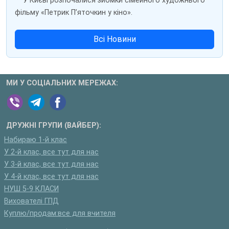
У Києві розпочалися зйомки сімейного художнього
фільму «Петрик П’яточкин у кіно».
Всі Новини
МИ У СОЦІАЛЬНИХ МЕРЕЖАХ:
ДРУЖНІ ГРУПИ (ВАЙБЕР):
Набираю 1-й клас
У 2-й клас, все тут для нас
У 3-й клас, все тут для нас
У 4-й клас, все тут для нас
НУШ 5-9 КЛАСИ
Вихователі ГПД
Куплю/продам:все для вчителя