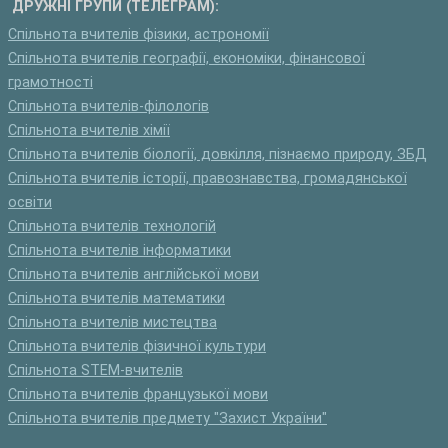
ДРУЖНІ ГРУПИ (ТЕЛЕГРАМ):
Спільнота вчителів фізики, астрономії
Спільнота вчителів географії, економіки, фінансової
грамотності
Спільнота вчителів-філологів
Спільнота вчителів хімії
Спільнота вчителів біології, довкілля, пізнаємо природу, ЗБД
Спільнота вчителів історії, правознавства, громадянської
освіти
Спільнота вчителів технологій
Спільнота вчителів інформатики
Спільнота вчителів англійської мови
Спільнота вчителів математики
Спільнота вчителів мистецтва
Спільнота вчителів фізичної культури
Спільнота STEM-вчителів
Спільнота вчителів французької мови
Спільнота вчителів предмету "Захист України"