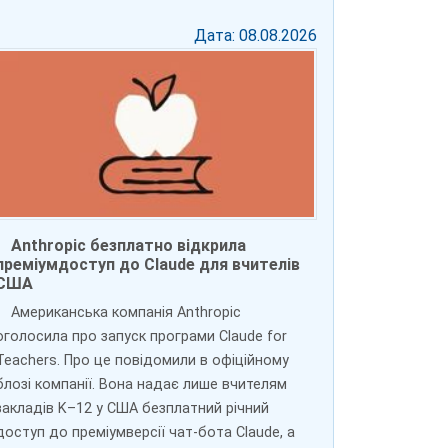
Дата: 08.08.2026
Anthropic безплатно відкрила
преміумдоступ до Claude для вчителів
США
Американська компанія Anthropic
оголосила про запуск програми Claude for
Teachers. Про це повідомили в офіційному
блозі компанії. Вона надає лише вчителям
закладів K–12 у США безплатний річний
доступ до преміумверсії чат-бота Claude, а