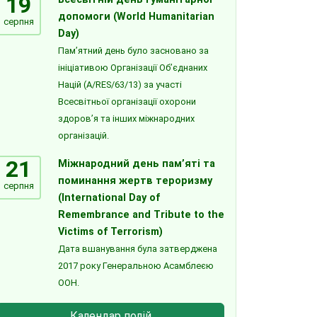
19
допомоги (World Humanitarian
серпня
Day)
Пам’ятний день було засновано за
ініціативою Організації Об’єднаних
Націй (A/RES/63/13) за участі
Всесвітньої організації охорони
здоров’я та інших міжнародних
організацій.
21
Міжнародний день пам’яті та
поминання жертв тероризму
серпня
(International Day of
Remembrance and Tribute to the
Victims of Terrorism)
Дата вшанування була затверджена
2017 року Генеральною Асамблеєю
ООН.
Календар подій