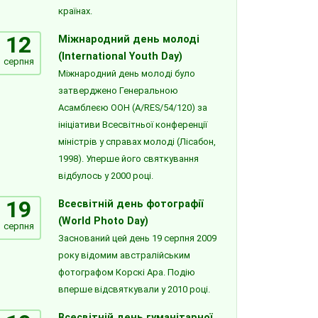
країнах.
12
Міжнародний день молоді
(International Youth Day)
серпня
Міжнародний день молоді було
затверджено Генеральною
Асамблеєю ООН (A/RES/54/120) за
ініціативи Всесвітньої конференції
міністрів у справах молоді (Лісабон,
1998). Уперше його святкування
відбулось у 2000 році.
19
Всесвітній день фотографії
(World Photo Day)
серпня
Заснований цей день 19 серпня 2009
року відомим австралійським
фотографом Корскі Ара. Подію
вперше відсвяткували у 2010 році.
Всесвітній день гуманітарної