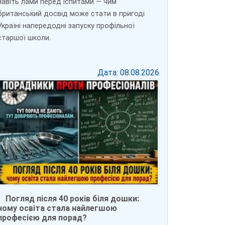
навіть лами перед іспитами — чим
британський досвід може стати в пригоді
Україні напередодні запуску профільної
старшої школи.
Дата: 08.08.2026
Погляд після 40 років біля дошки:
чому освіта стала найлегшою
професією для порад?