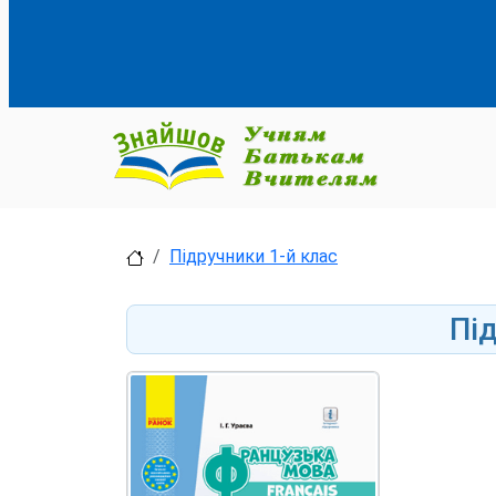
Підручники 1-й клас
Пі