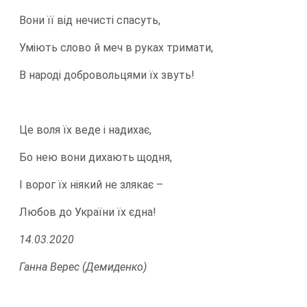
Вони її від нечисті спасуть,
Уміють слово й меч в руках тримати,
В народі добровольцями їх звуть!
Це воля їх веде і надихає,
Бо нею вони дихають щодня,
І ворог їх ніякий не злякає –
Любов до України їх єдна!
14.03.2020
Ганна Верес (Демиденко)