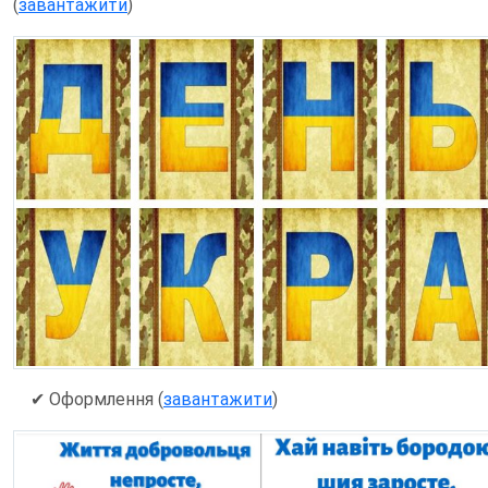
(
завантажити
)
✔
Оформлення (
завантажити
)