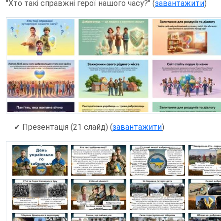
"Хто такі справжні герої нашого часу?" (
завантажити
)
✔
Презентація (21 слайд) (
завантажити
)