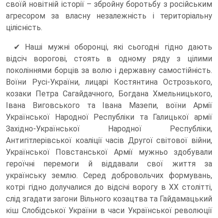
своїй новітній історії – збройну боротьбу з російським
агресором за власну незалежність і територіальну
цілісність.
✔ Наші мужні оборонці, які сьогодні гідно дають
відсіч ворогові, стоять в одному ряду з цілими
поколіннями борців за волю і державну самостійність.
Воїни Русі-України, лицарі Костянтина Острозького,
козаки Петра Сагайдачного, Богдана Хмельницького,
Івана Виговського та Івана Мазепи, воїни Армії
Української Народної Республіки та Галицької армії
Західно-Української Народної Республіки,
Антигітлерівської коаліції часів Другої світової війни,
Української Повстанської Армії мужньо здобували
героїчні перемоги й віддавали свої життя за
українську землю. Серед добровольчих формувань,
котрі гідно долучалися до відсічі ворогу в XX столітті,
слід згадати загони Вільного козацтва та Гайдамацький
кіш Слобідської України в часи Української революції