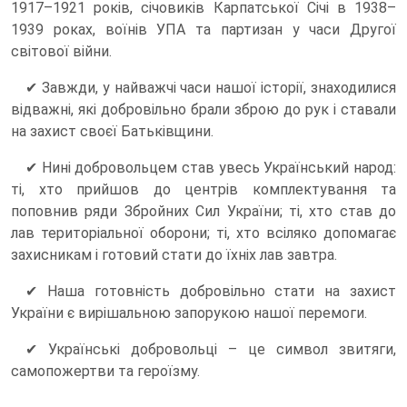
1917–1921 років, січовиків Карпатської Січі в 1938–
1939 роках, воїнів УПА та партизан у часи Другої
світової війни.
✔ Завжди, у найважчі часи нашої історії, знаходилися
відважні, які добровільно брали зброю до рук і ставали
на захист своєї Батьківщини.
✔ Нині добровольцем став увесь Український народ:
ті, хто прийшов до центрів комплектування та
поповнив ряди Збройних Сил України; ті, хто став до
лав територіальної оборони; ті, хто всіляко допомагає
захисникам і готовий стати до їхніх лав завтра.
✔ Наша готовність добровільно стати на захист
України є вирішальною запорукою нашої перемоги.
✔ Українські добровольці – це символ звитяги,
самопожертви та героїзму.