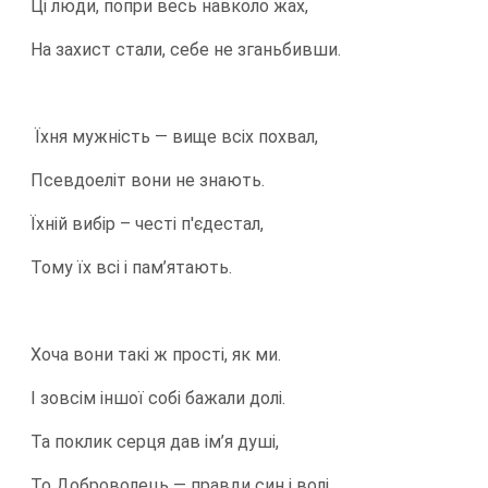
Ці люди, попри весь навколо жах,
На захист стали, себе не зганьбивши.
Їхня мужність — вище всіх похвал,
Псевдоеліт вони не знають.
Їхній вибір – честі п'єдестал,
Тому їх всі і пам’ятають.
Хоча вони такі ж прості, як ми.
І зовсім іншої собі бажали долі.
Та поклик серця дав ім’я душі,
То Доброволець — правди син і волі.