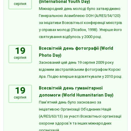
(International Youth Day)
серпня
Міжнародний день молоді було затверджено
Генеральною Асамблеєю ООН (A/RES/54/120)
за ініціативи Всесвітньої конференції міністрів
у справах молоді (Лісабон, 1998). Уперше його
святкування відбулось у 2000 році.
19
Всесвітній день фотографії (World
Photo Day)
серпня
Заснований цей день 19 серпня 2009 року
відомим австралійським фотографом Корскі
Ара. Подію вперше відсвяткували у 2010 році.
19
Всесвітній день гуманітарної
допомоги (World Humanitarian Day)
серпня
Пам’ятний день було засновано за
ініціативою Організації Об’єднаних Націй
(A/RES/63/13) за участі Всесвітньої організації
охорони здоров’я та інших міжнародних
організацій.