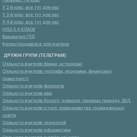
Набираю 1-й клас
У 2-й клас, все тут для нас
У 3-й клас, все тут для нас
У 4-й клас, все тут для нас
НУШ 5-9 КЛАСИ
Вихователі ГПД
Куплю/продам:все для вчителя
ДРУЖНІ ГРУПИ (ТЕЛЕГРАМ):
Спільнота вчителів фізики, астрономії
Спільнота вчителів географії, економіки, фінансової
грамотності
Спільнота вчителів-філологів
Спільнота вчителів хімії
Спільнота вчителів біології, довкілля, пізнаємо природу, ЗБД
Спільнота вчителів історії, правознавства, громадянської
освіти
Спільнота вчителів технологій
Спільнота вчителів інформатики