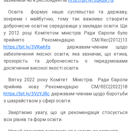
зазначили 48% респондентів
http://bit.ly/3gKdXTG
.
Освіта формує наше суспільство та державу,
зокрема і майбутню, тому так важливо створити
доброчесне освітнє середовище у закладах освіти. Ще
у 2012 році Комітетом міністрів Ради Європи було
прийнято Рекомендацію CM/Rec(2012)13
https://bit.ly/3VKwhfq
державам-членам щодо
забезпечення якісної освіти, яка зазначає, що етика,
прозорість та доброчесність є передумовами
досягнення високої якості освіти.
Влітку 2022 року Комітет Міністрів Ради Європи
прийняв нову Рекомендацію CM/REC(2022)18
https://bit.ly/3VzYJRc
державам-членам щодо боротьби
з шахрайством у сфері освіти.
Звертаємо увагу, що ця рекомендація стосується
всіх рівнів та форм освіти.