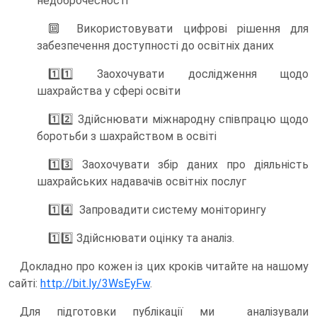
недоброчесності
🔟 Використовувати цифрові рішення для
забезпечення доступності до освітніх даних
1️⃣1️⃣ Заохочувати дослідження щодо
шахрайства у сфері освіти
1️⃣2️⃣ Здійснювати міжнародну співпрацю щодо
боротьби з шахрайством в освіті
1️⃣3️⃣ Заохочувати збір даних про діяльність
шахрайських надавачів освітніх послуг
1️⃣4️⃣ Запровадити систему моніторингу
1️⃣5️⃣ Здійснювати оцінку та аналіз.
Докладно про кожен із цих кроків читайте на нашому
сайті:
http://bit.ly/3WsEyFw
.
Для підготовки публікації ми аналізували