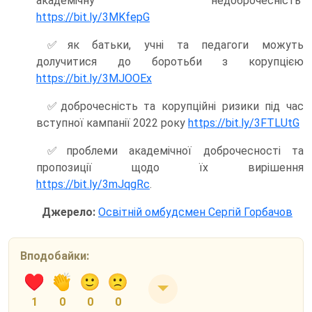
академічну недоброчесність
https://bit.ly/3MKfepG
✅як батьки, учні та педагоги можуть
долучитися до боротьби з корупцією
https://bit.ly/3MJOOEx
✅доброчесність та корупційні ризики під час
вступної кампанії 2022 року
https://bit.ly/3FTLUtG
✅проблеми академічної доброчесності та
пропозиції щодо їх вирішення
https://bit.ly/3mJqgRc
.
Джерело:
Освітній омбудсмен Сергій Горбачов
Вподобайки:
1
0
0
0