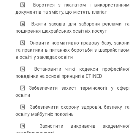
3️⃣ Боротися з плагіатом і використанням
документів та змісту, що містять плагіат
4️⃣ Вжити заходів для заборони реклами та
поширення шахрайських освітніх послуг
5️⃣ Оновити нормативно-правову базу, закони
та практики в питаннях боротьби з шахрайством
в освіті у закладах освіти
6️⃣ Встановити чіткі кодекси професійної
поведінки на основі принципів ETINED
7️⃣ Забезпечити захист термінології у сфері
освіти
8️⃣ Забезпечити охорону здоров’я, безпеку та
освіту майбутніх поколінь
9️⃣ Захистити викривачів академічної