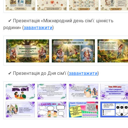
✔
Презентація «Міжнародний день сім’ї: цінність
родини» (
завантажити
)
✔ Презентація до Дня сім'ї (
завантажити
)