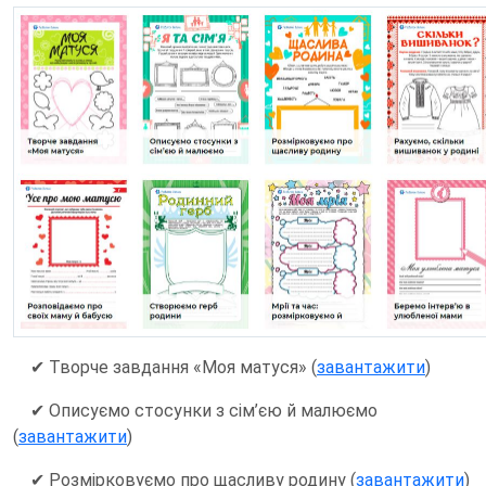
✔ Творче завдання «Моя матуся» (
завантажити
)
✔ Описуємо стосунки з сім’єю й малюємо
(
завантажити
)
✔ Розмірковуємо про щасливу родину (
завантажити
)