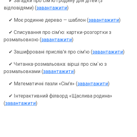
✔ Загадки про сім’ю і родину для дітей (з
відповідями) (
завантажити
)
✔ Моє родинне дерево — шаблон (
завантажити
)
✔ Списування про сім’ю: картки-розгортки з
розмальовкою (
завантажити
)
✔ Зашифровані прислів'я про сім'ю (
завантажити
)
✔ Читанка-розмальовка: вірші про сім`ю з
розмальовками (
завантажити
)
✔ Математичні пазли «Сім’я» (
завантажити
)
✔ Інтерактивний філворд «Щаслива родина»
(
завантажити
)