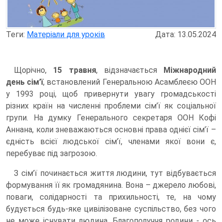
Теги:
Матеріали для уроків
Дата: 13.05.2024
Щорічно,
15 травня
, відзначається
Міжнародний
день сім’ї
, встановлений Генеральною Асамблеєю ООН
у 1993 році, щоб привернути увагу громадськості
різних країн на численні проблеми сім’ї як соціальної
групи. На думку Генерального секретаря ООН Кофі
Аннана, коли зневажаються основні права однієї сім’ї –
єдність всієї людської сім’ї, членами якої вони є,
перебуває під загрозою.
З сім’ї починається життя людини, тут відбувається
формування її як громадянина. Вона – джерело любові,
поваги, солідарності та прихильності, те, на чому
будується будь-яке цивілізоване суспільство, без чого
не може існувати людина. Благополуччя родини - ось