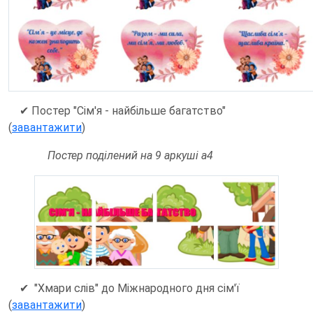
✔ Постер "Сім'я - найбільше багатство"
(
завантажити
)
Постер поділений на 9 аркуші а4
✔ "Хмари слів" до Міжнародного дня сім'ї
(
завантажити
)