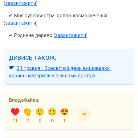
(
завантажити
)
✔ Моя суперсестра: доповнюємо речення
(
завантажити
)
✔ Родинне дерево (
завантажити
)
ДИВИСЬ ТАКОЖ:
☛
21 травня - Всесвітній день вишиванки:
корисні матеріали у вільному доступі
Вподобайки:
11
2
0
0
1