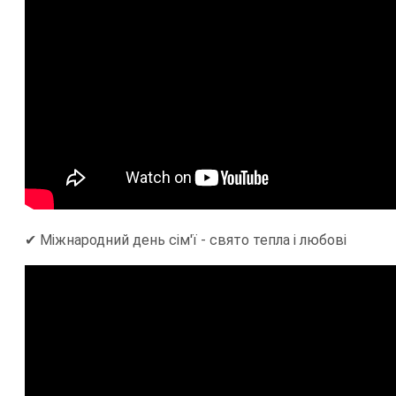
✔ Міжнародний день сім'ї - свято тепла і любові