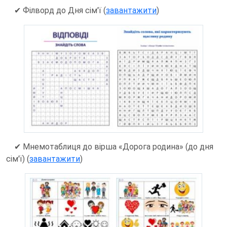
✔ Філворд до Дня сім'ї (
завантажити
)
✔ Мнемотаблиця до вірша «Дорога родина» (до дня
сім'ї) (
завантажити
)