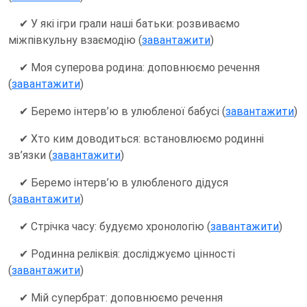
✔ У які ігри грали наші батьки: розвиваємо
міжпівкульну взаємодію (
завантажити
)
✔ Моя суперова родина: доповнюємо речення
(
завантажити
)
✔ Беремо інтерв’ю в улюбленої бабусі (
завантажити
)
✔ Хто ким доводиться: встановлюємо родинні
зв’язки (
завантажити
)
✔ Беремо інтерв’ю в улюбленого дідуся
(
завантажити
)
✔ Стрічка часу: будуємо хронологію (
завантажити
)
✔ Родинна реліквія: досліджуємо цінності
(
завантажити
)
✔ Мій супербрат: доповнюємо речення