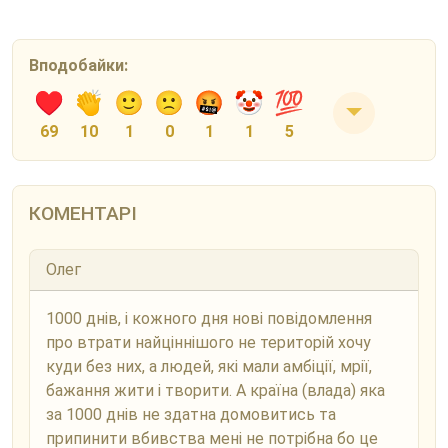
Вподобайки:
69
10
1
0
1
1
5
КОМЕНТАРІ
Олег
1000 днів, і кожного дня нові повідомлення
про втрати найціннішого не територій хочу
куди без них, а людей, які мали амбіції, мрії,
бажання жити і творити. А країна (влада) яка
за 1000 днів не здатна домовитись та
припинити вбивства мені не потрібна бо це