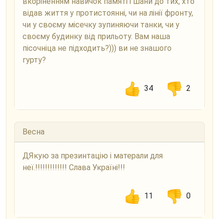
вкоріненням навичок памяті і шани до тих, хто
відав життя у протистоянні, чи на лінії фронту,
чи у своєму місечку зупиняючи танки, чи у
своєму будинку від прильоту. Вам наша
пісочніца не підходить?))) ви не знашого
гурту?
34
2
Весна
ДЯкую за презинтацію і матерали для
неї.!!!!!!!!!!!!! Слава Україні!!!
11
0