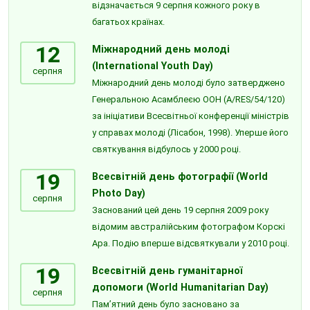
відзначається 9 серпня кожного року в
багатьох країнах.
12
Міжнародний день молоді
(International Youth Day)
серпня
Міжнародний день молоді було затверджено
Генеральною Асамблеєю ООН (A/RES/54/120)
за ініціативи Всесвітньої конференції міністрів
у справах молоді (Лісабон, 1998). Уперше його
святкування відбулось у 2000 році.
19
Всесвітній день фотографії (World
Photo Day)
серпня
Заснований цей день 19 серпня 2009 року
відомим австралійським фотографом Корскі
Ара. Подію вперше відсвяткували у 2010 році.
19
Всесвітній день гуманітарної
допомоги (World Humanitarian Day)
серпня
Пам’ятний день було засновано за