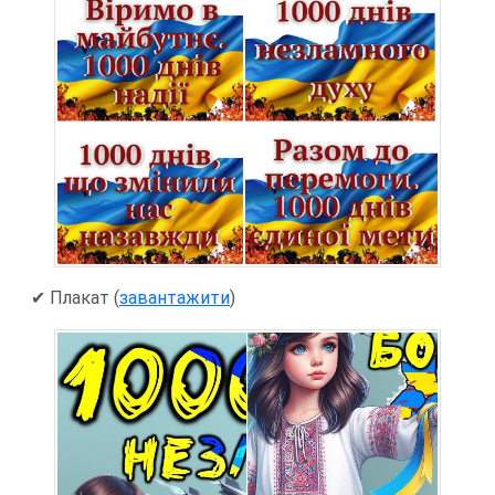
✔ Плакат (
завантажити
)