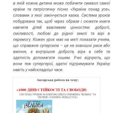
в якій кожна дитина може побачити символ самої
країни та патріотичну пісню «Україна понад усе»,
словами з якої закінчується казка. Система уроків
побудована так, щоб через образи і сюжети книги
навчити дітей важливим цінностям: доброті,
сміливості, любові до рідної землі та вірі в
перемогу. Кожен урок має на меті показати учням,
що справжня суперсила – це не зовнішні риси або
вміння, а внутрішня доброта, віра в себе та
здатність допомагати іншим. Учні відчують, що
вони теж супергерої, здатні підтримувати Україну
навіть у найскладніші часи.