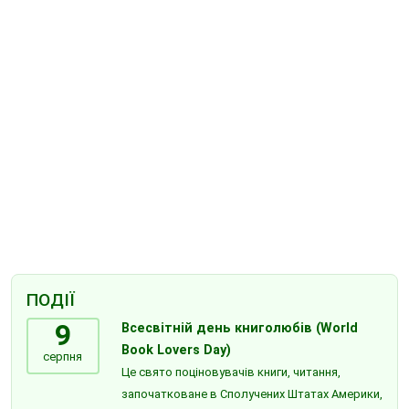
ПОДІЇ
9
Всесвітній день книголюбів (World
Book Lovers Day)
серпня
Це свято поціновувачів книги, читання,
започатковане в Сполучених Штатах Америки,