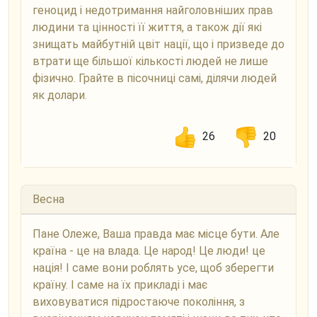
геноцид і недотримання найголовніших прав
людини та цінності її життя, а також дії які
знищать майбутній цвіт нації, що і призведе до
втрати ще більшої кількості людей не лише
фізично. Грайте в пісочниці самі, ділячи людей
як долари.
26
20
Весна
Пане Олеже, Ваша правда має місце бути. Але
країна - це на влада. Це народ! Це люди! це
нація! І саме вони роблять усе, щоб зберегти
країну. І саме на їх прикладі і має
виховуватися підростаюче покоління, з