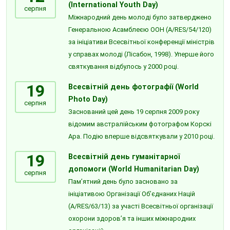
(International Youth Day)
серпня
Міжнародний день молоді було затверджено
Генеральною Асамблеєю ООН (A/RES/54/120)
за ініціативи Всесвітньої конференції міністрів
у справах молоді (Лісабон, 1998). Уперше його
святкування відбулось у 2000 році.
19
Всесвітній день фотографії (World
Photo Day)
серпня
Заснований цей день 19 серпня 2009 року
відомим австралійським фотографом Корскі
Ара. Подію вперше відсвяткували у 2010 році.
19
Всесвітній день гуманітарної
допомоги (World Humanitarian Day)
серпня
Пам’ятний день було засновано за
ініціативою Організації Об’єднаних Націй
(A/RES/63/13) за участі Всесвітньої організації
охорони здоров’я та інших міжнародних