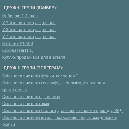
ДРУЖНІ ГРУПИ (ВАЙБЕР):
Набираю 1-й клас
У 2-й клас, все тут для нас
У 3-й клас, все тут для нас
У 4-й клас, все тут для нас
НУШ 5-9 КЛАСИ
Вихователі ГПД
Куплю/продам:все для вчителя
ДРУЖНІ ГРУПИ (ТЕЛЕГРАМ):
Спільнота вчителів фізики, астрономії
Спільнота вчителів географії, економіки, фінансової
грамотності
Спільнота вчителів-філологів
Спільнота вчителів хімії
Спільнота вчителів біології, довкілля, пізнаємо природу, ЗБД
Спільнота вчителів історії, правознавства, громадянської
освіти