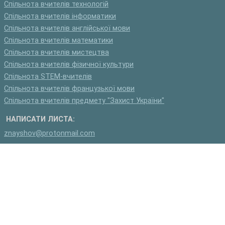
Спільнота вчителів технологій
Спільнота вчителів інформатики
Спільнота вчителів англійської мови
Спільнота вчителів математики
Спільнота вчителів мистецтва
Спільнота вчителів фізичної культури
Спільнота STEM-вчителів
Спільнота вчителів французької мови
Спільнота вчителів предмету "Захист України"
НАПИСАТИ ЛИСТА:
znayshov@protonmail.com