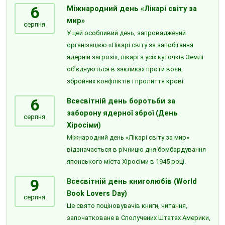
6
Міжнародний день «Лікарі світу за
мир»
серпня
У цей особливий день, запроваджений
організацією «Лікарі світу за запобігання
ядерній загрозі», лікарі з усіх куточків Землі
об’єднуються в закликах проти воєн,
збройних конфліктів і пролиття крові
6
Всесвітній день боротьби за
заборону ядерної зброї (День
серпня
Хіросіми)
Міжнародний день «Лікарі світу за мир»
відзначається в річницю дня бомбардування
японського міста Хіросіми в 1945 році.
9
Всесвітній день книголюбів (World
Book Lovers Day)
серпня
Це свято поціновувачів книги, читання,
започатковане в Сполучених Штатах Америки,