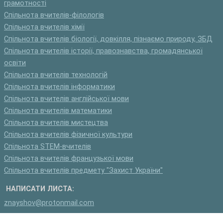
грамотності
Спільнота вчителів-філологів
Спільнота вчителів хімії
Спільнота вчителів біології, довкілля, пізнаємо природу, ЗБД
Спільнота вчителів історії, правознавства, громадянської
освіти
Спільнота вчителів технологій
Спільнота вчителів інформатики
Спільнота вчителів англійської мови
Спільнота вчителів математики
Спільнота вчителів мистецтва
Спільнота вчителів фізичної культури
Спільнота STEM-вчителів
Спільнота вчителів французької мови
Спільнота вчителів предмету "Захист України"
НАПИСАТИ ЛИСТА:
znayshov@protonmail.com