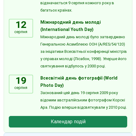
відзначається 9 серпня кожного року в
багатьох країнах.
12
Міжнародний день молоді
(International Youth Day)
серпня
Міжнародний день молоді було затверджено
Генеральною Асамблеєю ООН (A/RES/54/120)
за ініціативи Всесвітньої конференції міністрів
у справах молоді (Лісабон, 1998). Уперше його
святкування відбулось у 2000 році.
19
Всесвітній день фотографії (World
Photo Day)
серпня
Заснований цей день 19 серпня 2009 року
відомим австралійським фотографом Корскі
Ара. Подію вперше відсвяткували у 2010 році.
Календар подій