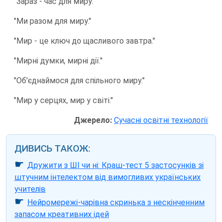
"Зараз - час для миру."
"Ми разом для миру."
"Мир - це ключ до щасливого завтра."
"Мирні думки, мирні дії."
"Об'єднаймося для спільного миру."
"Мир у серцях, мир у світі."
Джерело:
Сучасні освітні технології
ДИВИСЬ ТАКОЖ:
☛
Дружити з ШІ чи ні: Краш-тест 5 застосунків зі
штучним інтелектом від вимогливих українських
учителів
☛
Нейромережі-чарівна скринька з нескінченним
запасом креативних ідей