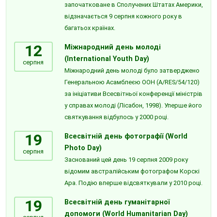
започатковане в Сполучених Штатах Америки,
відзначається 9 серпня кожного року в
багатьох країнах.
12
Міжнародний день молоді
(International Youth Day)
серпня
Міжнародний день молоді було затверджено
Генеральною Асамблеєю ООН (A/RES/54/120)
за ініціативи Всесвітньої конференції міністрів
у справах молоді (Лісабон, 1998). Уперше його
святкування відбулось у 2000 році.
19
Всесвітній день фотографії (World
Photo Day)
серпня
Заснований цей день 19 серпня 2009 року
відомим австралійським фотографом Корскі
Ара. Подію вперше відсвяткували у 2010 році.
19
Всесвітній день гуманітарної
допомоги (World Humanitarian Day)