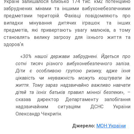
Україні залишалося близько 174 тис. км2 потенційно
забруднених мінами та іншими вибухонебезпечними
предметами територій. Фахівці повідомляють про
випадки мінування дитячих іграшок та інших
предметів, які привертають увагу малюків, а тому
становлять велику загрозу для їхнього життя та
здоровʼя.
«
30% нашої держави забруднені. Йдеться про
сотні тисяч різного вибухонебезпечного заліза.
Діти є особливою групою ризику, адже їхня
цікавість чи неуважність можуть коштувати їм
життя. Тому зараз надзвичайно важливо навчати
дітей та їхніх батьків правил мінної безпеки
», –
сказав директор Департаменту запобігання
надзвичайним ситуаціям ДСНС України
Олександр Чекригін.
Джерело:
МОН України