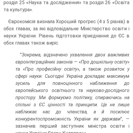
розділ 25 «Наука та дослідження» та розділ 26 «Освіта
та культура».
Єврокомісія визнала Хороший прогрес (4 з 5 рівнів) в
обох главах, за які відповідальне Міністерство освіти і
науки України. Рівень підготовки приєднання до ЄС в
обох главах також виріс.
"
Зокрема, відзначено ухвалення двох важливих
євроінтеграційних законів — «Про дошкільну освіту»
та «Про професійну освіту», а також розвиток у
сфері науки. Сьогодні Україна докладає максимум
зусиль для повноцінного наближення до
європейського освітнього та науково-дослідного
простору. Ми формуємо політику, спираючись на
спільні з ЄС цінності та принципи. Це не лише
наближає нас до членства, а й посилює
конкурентоспроможність України як держави
", —
зазначив перший заступник міністра освіти і