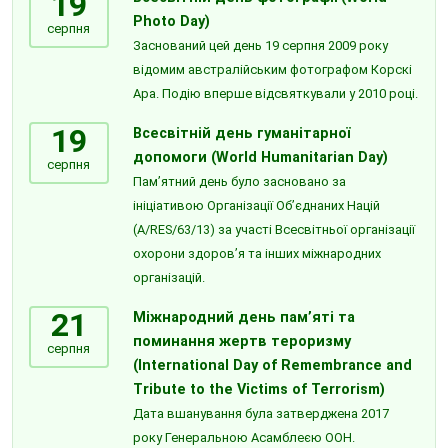
19
Photo Day)
серпня
Заснований цей день 19 серпня 2009 року
відомим австралійським фотографом Корскі
Ара. Подію вперше відсвяткували у 2010 році.
19
Всесвітній день гуманітарної
допомоги (World Humanitarian Day)
серпня
Пам’ятний день було засновано за
ініціативою Організації Об’єднаних Націй
(A/RES/63/13) за участі Всесвітньої організації
охорони здоров’я та інших міжнародних
організацій.
21
Міжнародний день пам’яті та
поминання жертв тероризму
серпня
(International Day of Remembrance and
Tribute to the Victims of Terrorism)
Дата вшанування була затверджена 2017
року Генеральною Асамблеєю ООН.