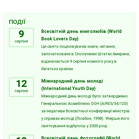
ПОДІЇ
9
Всесвітній день книголюбів (World
Book Lovers Day)
серпня
Це свято поціновувачів книги, читання,
започатковане в Сполучених Штатах Америки,
відзначається 9 серпня кожного року в
багатьох країнах.
12
Міжнародний день молоді
(International Youth Day)
серпня
Міжнародний день молоді було затверджено
Генеральною Асамблеєю ООН (A/RES/54/120)
за ініціативи Всесвітньої конференції міністрів
у справах молоді (Лісабон, 1998). Уперше його
святкування відбулось у 2000 році.
Всесвітній день фотографії (World