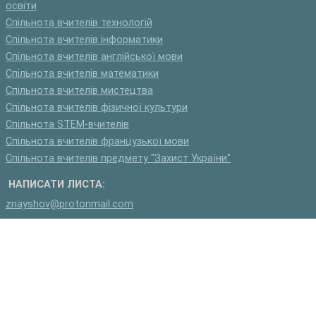
освіти
Спільнота вчителів технологій
Спільнота вчителів інформатики
Спільнота вчителів англійської мови
Спільнота вчителів математики
Спільнота вчителів мистецтва
Спільнота вчителів фізичної культури
Спільнота STEM-вчителів
Спільнота вчителів французької мови
Спільнота вчителів предмету "Захист України"
НАПИСАТИ ЛИСТА:
znayshov@protonmail.com