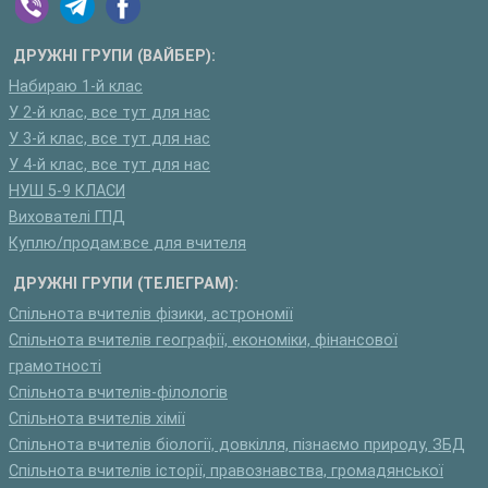
ДРУЖНІ ГРУПИ (ВАЙБЕР):
Набираю 1-й клас
У 2-й клас, все тут для нас
У 3-й клас, все тут для нас
У 4-й клас, все тут для нас
НУШ 5-9 КЛАСИ
Вихователі ГПД
Куплю/продам:все для вчителя
ДРУЖНІ ГРУПИ (ТЕЛЕГРАМ):
Спільнота вчителів фізики, астрономії
Спільнота вчителів географії, економіки, фінансової
грамотності
Спільнота вчителів-філологів
Спільнота вчителів хімії
Спільнота вчителів біології, довкілля, пізнаємо природу, ЗБД
Спільнота вчителів історії, правознавства, громадянської