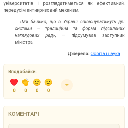
університетів і розглядатиметься як ефективний,
передусім антикризовий механізм.
«
Ми бачимо, що в Україні співіснуватимуть дві
системи — традиційна та форма підсилених
наглядових рад
», — підсумував заступник
міністра.
Джерело:
Освіта і наука
Вподобайки:
0
0
0
0
КОМЕНТАРІ