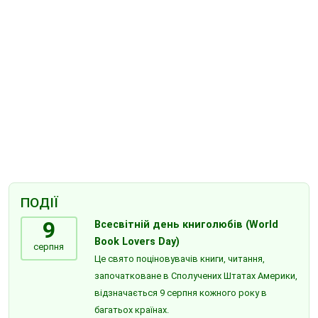
ПОДІЇ
9
Всесвітній день книголюбів (World
Book Lovers Day)
серпня
Це свято поціновувачів книги, читання,
започатковане в Сполучених Штатах Америки,
відзначається 9 серпня кожного року в
багатьох країнах.