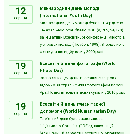
12
Міжнародний день молоді
(International Youth Day)
серпня
Міжнародний день молоді було затверджено
Генеральною Асамблеєю ООН (A/RES/54/120)
за ініціативи Всесвітньої конференції міністрів
у справах молоді (Лісабон, 1998). Уперше його
святкування відбулось у 2000 році.
19
Всесвітній день фотографії (World
Photo Day)
серпня
Заснований цей день 19 серпня 2009 року
відомим австралійським фотографом Корскі
Ара. Подію вперше відсвяткували у 2010 році.
19
Всесвітній день гуманітарної
допомоги (World Humanitarian Day)
серпня
Пам’ятний день було засновано за
ініціативою Організації Об’єднаних Націй
(A/RES/63/13) за участі Всесвітньої організації