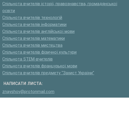
Спільнота вчителів історії, правознавства, громадянської
освіти
Спільнота вчителів технологій
Спільнота вчителів інформатики
Спільнота вчителів англійської мови
Спільнота вчителів математики
Спільнота вчителів мистецтва
Спільнота вчителів фізичної культури
Спільнота STEM-вчителів
Спільнота вчителів французької мови
Спільнота вчителів предмету "Захист України"
НАПИСАТИ ЛИСТА:
znayshov@protonmail.com