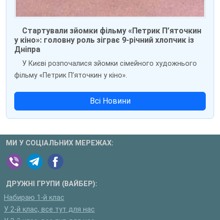
Стартували зйомки фільму «Петрик П’яточкин
у кіно»: головну роль зіграє 9-річний хлопчик із
Дніпра
У Києві розпочалися зйомки сімейного художнього
фільму «Петрик П’яточкин у кіно».
Всі Новини
МИ У СОЦІАЛЬНИХ МЕРЕЖАХ:
ДРУЖНІ ГРУПИ (ВАЙБЕР):
Набираю 1-й клас
У 2-й клас, все тут для нас