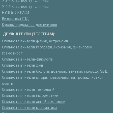
У 3-й клас, все тут для нас
У 4-й клас, все тут для нас
НУШ 5-9 КЛАСИ
Вихователі ГПД
Куплю/продам:все для вчителя
ДРУЖНІ ГРУПИ (ТЕЛЕГРАМ):
Спільнота вчителів фізики, астрономії
Спільнота вчителів географії, економіки, фінансової
грамотності
Спільнота вчителів-філологів
Спільнота вчителів хімії
Спільнота вчителів біології, довкілля, пізнаємо природу, ЗБД
Спільнота вчителів історії, правознавства, громадянської
освіти
Спільнота вчителів технологій
Спільнота вчителів інформатики
Спільнота вчителів англійської мови
Спільнота вчителів математики