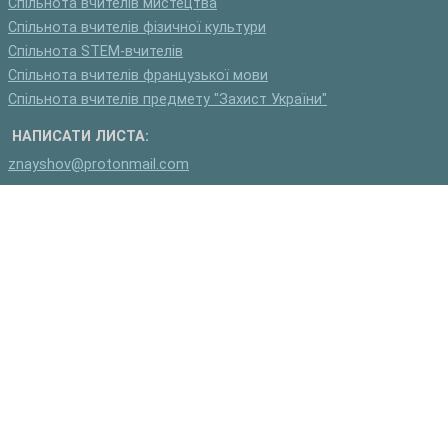
Спільнота вчителів мистецтва
Спільнота вчителів фізичної культури
Спільнота STEM-вчителів
Спільнота вчителів французької мови
Спільнота вчителів предмету "Захист України"
НАПИСАТИ ЛИСТА:
znayshov@protonmail.com