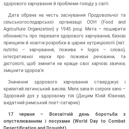
здорового харчування й проблеми голоду у світі.
Дата обрана на честь заснування Продовольчої та
сільськогосподарської організації ООН (Food and
Agriculture Organization) у 1945 році. Мета – поширити
обізнаність про переваги здорового харчування, базові
принципи й новітні розробки в царині нутриціології (лат.
nutritio – харчування, пожива + logos – слово),
інтегративної науки про поживні речовини, та
дієтології, щоб змінити на краще свої харчові звички,
зміцнити здоров’я.
Значення здорового харчування стверджує і
крилатий латинський вислів: Mens sana in corpore sano –
Здоровий дух у здоровому тілі (Децим Юній Ювенал,
видатний римський поет-сатирик).
17 червня – Всесвітній день боротьби з
опустелюванням і посухами (World Day to Combat
Desertification and Drought)