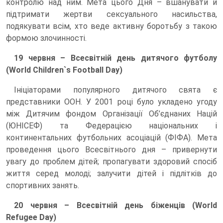
контролю над ним. Мета цього Дня – вшанувати й
підтримати жертви сексуального насильства,
подякувати всім, хто веде активну боротьбу з такою
формою злочинності.
19 червня – Всесвітній день дитячого футболу
(World Children`s Football Day)
Ініціаторами популярного дитячого свята є
представники ООН. У 2001 році було укладено угоду
між Дитячим фондом Організації Об’єднаних Націй
(ЮНІСЕФ) та Федерацією національних і
континентальних футбольних асоціацій (ФІФА). Мета
проведення цього Всесвітнього дня – привернути
увагу до проблем дітей; пропагувати здоровий спосіб
життя серед молоді; залучити дітей і підлітків до
спортивних занять.
20 червня – Всесвітній день біженців (World
Refugee Day)