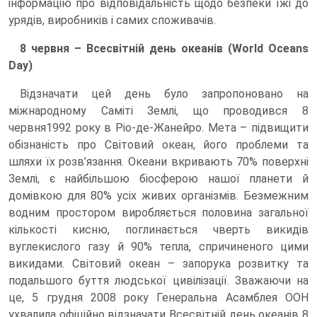
інформацію про відповідальність щодо безпеки їжі до
урядів, виробників і самих споживачів.
8 червня – Всесвітній день океанів (World Oceans
Day)
Відзначати цей день було запропоновано на
міжнародному Саміті Землі, що проводився 8
червня1992 року в Ріо-де-Жанейро. Мета – підвищити
обізнаність про Світовий океан, його проблеми та
шляхи їх розв’язання. Океани вкривають 70% поверхні
Землі, є найбільшою біосферою нашої планети й
домівкою для 80% усіх живих організмів. Безмежним
водним простором виробляється половина загальної
кількості кисню, поглинається чверть викидів
вуглекислого газу й 90% тепла, спричиненого цими
викидами. Світовий океан – запорука розвитку та
подальшого буття людської цивілізації. Зважаючи на
це, 5 грудня 2008 року Генеральна Асамблея ООН
ухвалила офіційно відзначати Всесвітній день океанів 8