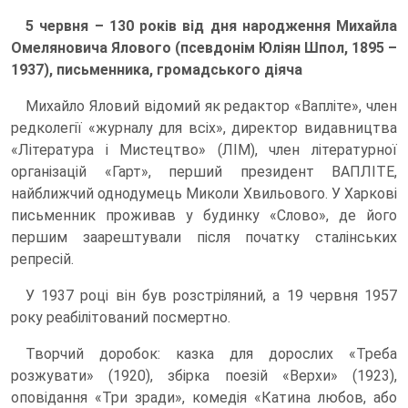
5 червня – 130 років від дня народження Михайла
Омеляновича Ялового (псевдонім Юліян Шпол, 1895 –
1937), письменника, громадського діяча
Михайло Яловий відомий як редактор «Вапліте», член
редколегії «журналу для всіх», директор видавництва
«Література і Мистецтво» (ЛІМ), член літературної
організацій «Гарт», перший президент ВАПЛІТЕ,
найближчий однодумець Миколи Хвильового. У Харкові
письменник проживав у будинку «Слово», де його
першим заарештували після початку сталінських
репресій.
У 1937 році він був розстріляний, а 19 червня 1957
року реабілітований посмертно.
Творчий доробок: казка для дорослих «Треба
розжувати» (1920), збірка поезій «Верхи» (1923),
оповідання «Три зради», комедія «Катина любов, або