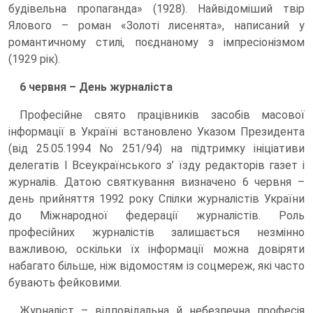
будівельна пропаганда» (1928). Найвідоміший твір
Ялового – роман «Золоті лисенята», написаний у
романтичному стилі, поєднаному з імпресіонізмом
(1929 рік).
6 червня – День журналіста
Професійне свято працівників засобів масової
інформації в Україні встановлено Указом Президента
(від 25.05.1994 No 251/94) на підтримку ініціативи
делегатів I Всеукраїнського з’ їзду редакторів газет і
журналів. Датою святкування визначено 6 червня –
день прийняття 1992 року Спілки журналістів України
до Міжнародної федерації журналістів. Роль
професійних журналістів залишається незмінно
важливою, оскільки їх інформації можна довіряти
набагато більше, ніж відомостям із соцмереж, які часто
бувають фейковими.
Журналіст – відповідальна й небезпечна професія