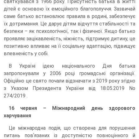
святкувався з 1966 року. Присутність батька в житті
дітей є основою їх емоційного благополуччя. Зазвичай
саме батько встановлює правила в родині, забезпечує
їх дотримання. Це дарує дітям відчуття стабільності та
безпеки – як психологічної, так і фізичної. Якщо батько
проявляє зацікавленість, ніжність, підтримує дитину, це
позитивно впливає на її соціальну адаптацію, підвищує
впевненість у собі.
В Україні ідею національного Дня батька
запропонували у 2006 році громадські організації.
Офіційно це свято почали відзначати з 2019 року згідно
з Указом Президента України від 18.05.2019 No
274/2019 .
16 червня – Міжнародний день здорового
харчування
Це міжнародна подія, що створена для порушення
питань повʼязаних із доступністю повноцінного й