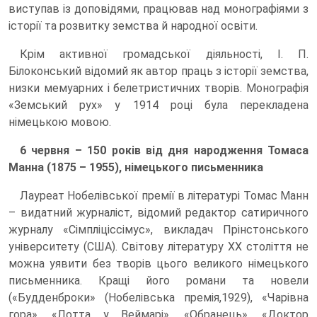
виступав із доповідями, працював над монографіями з
історії та розвитку земства й народної освіти.
Крім активної громадської діяльності, І. П.
Білоконський відомий як автор праць з історії земства,
низки мемуарних і белетристичних творів. Монографія
«Земський рух» у 1914 році була перекладена
німецькою мовою.
6 червня – 150 років від дня народження Томаса
Манна (1875 – 1955), німецького письменника
Лауреат Нобелівської премії в літературі Томас Манн
– видатний журналіст, відомий редактор сатиричного
журналу «Сімпліціссімус», викладач Прінстонського
університету (США). Світову літературу ХХ століття не
можна уявити без творів цього великого німецького
письменника. Кращі його романи та новели
(«Будденброки» (Нобелівська премія,1929), «Чарівна
гора», «Лотта у Веймарі», «Обранець», «Доктор