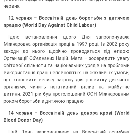
червня.
12 червня – Всесвітній день боротьби з дитячою
працею (World Day Against Child Labour)
Ідею встановлення цього Дня запропонувала
Міжнародна організація праці в 1997 році. Із 2002 року
заходи до нього щорічно проводяться під егідою
Організації Об’єднаних Націй. Мета – зосередити увагу
світової спільноти та національних урядів на проблеми
використання праці неповнолітніх, на жахливі їх умови,
що становить велику загрозу для розвитку дитячого
організму, чинить негативний вплив на майбутнє
дитини. 2021 рік був проголошений ООН Міжнародним
роком боротьби з дитячою працею.
14 червня – Всесвітній день донора крові (World
Blood Donor Day)
Цей День запроваджено на Всесвітній асамблеї