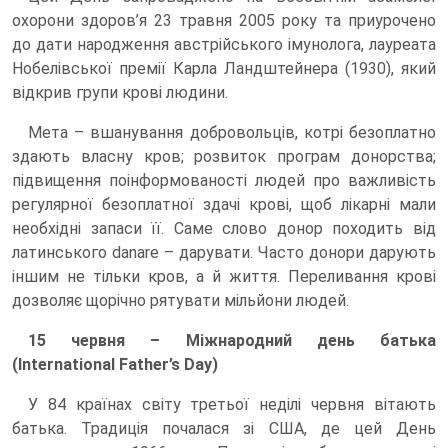
охорони здоров’я 23 травня 2005 року та приурочено
до дати народження австрійського імунолога, лауреата
Нобелівської премії Карла Ландштейнера (1930), який
відкрив групи крові людини.
Мета – вшанування добровольців, котрі безоплатно
здають власну кров; розвиток програм донорства;
підвищення поінформованості людей про важливість
регулярної безоплатної здачі крові, щоб лікарні мали
необхідні запаси її. Саме слово донор походить від
латинського danare – дарувати. Часто донори дарують
іншим не тільки кров, а й життя. Переливання крові
дозволяє щорічно рятувати мільйони людей.
15 червня – Міжнародний день батька
(International Father’s Day)
У 84 країнах світу третьої неділі червня вітають
батька. Традиція почалася зі США, де цей День