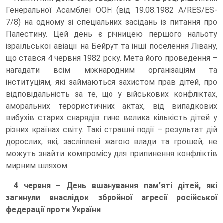
Генеральної Асамблеї ООН (від 19.08.1982 A/RES/ES-
7/8) на одному зі спеціальних засідань із питання про
Палестину. Цей день є річницею першого нальоту
ізраїльської авіації на Бейрут та інші поселення Лівану,
що стався 4 червня 1982 року. Мета його проведення –
нагадати всім міжнародним організаціям та
інституціям, які займаються захистом прав дітей, про
відповідальність за те, що у військових конфліктах,
аморальних терористичних актах, від випадкових
вибухів старих снарядів гине велика кількість дітей у
різних країнах світу. Такі страшні події – результат дій
дорослих, які, засліплені жагою влади та грошей, не
можуть знайти компромісу для припинення конфліктів
мирним шляхом.
4 червня – День вшанування пам’яті дітей, які
загинули внаслідок збройної агресії російської
федерації проти України