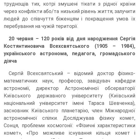
труднощів тих, котрі змушені тікати з рідної країни
через конфлікти або/та низький рівень життя; залучити
людей до співчуття біженцям і покращення умов їх
перебування на чужій території.
20 червня – 120 років від дня народження Сергія
Костянтиновича Всехсвятського (1905 – 1984),
українського астронома, педагога, громадського
діяча
Сергій Всехсвятський – відомий доктор фізико-
математичних наук, професор, завідувач кафедри
астрономії, директор Астрономічної обсерваторії
Київського державного університету (Київський
національний університет імені Тараса Шевченка),
засновник Київського планетарію, член Міжнародної
астрономічної спілки. Досліджував фізику комет,
Сонця, проблеми космогонії: «Фізичні характеристики
комет», «Про можливе існування кільця комет і