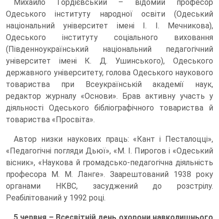
Михайло Гордієвський – відомий професор
Одеського інституту народної освіти (Одеський
національний університет імені І. І. Мечникова),
Одеського інституту соціального виховання
(Південноукраїнський національний педагогічний
університет імені К. Д. Ушинського), Одеського
державного університету, голова Одеського наукового
товариства при Всеукраїнській академії наук,
редактор журналу «Основи». Брав активну участь у
діяльності Одеського бібліографічного товариства й
товариства «Просвіта».
Автор низки наукових праць: «Кант і Песталоцці»,
«Педагогічні погляди Дьюї», «М. І. Пирогов і «Одеський
вісник», «Наукова й громадсько-педагогічна діяльність
професора М. М. Ланге». Заарештований 1938 року
органами НКВС, засуджений до розстрілу.
Реабілітований у 1992 році.
5 червня – Всесвітній день охорони навколишнього