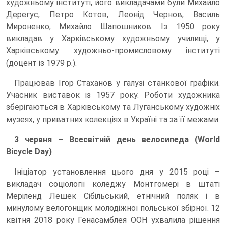
художньому інституті, його викладачами були Михайло
Дерегус, Петро Котов, Леонід Чернов, Василь
Мироненко, Михайло Шапошников. Із 1950 року
викладав у Харківському художньому училищі, у
Харківському художньо-промисловому інституті
(доцент із 1979 р.).
Працював Ігор Стаханов у галузі станкової графіки.
Учасник виставок із 1957 року. Роботи художника
зберігаються в Харківському та Луганському художніх
музеях, у приватних колекціях в Україні та за її межами.
3 червня – Всесвітній день велосипеда (World
Bicycle Day)
Ініціатор установлення цього дня у 2015 році –
викладач соціології коледжу Монтгомері в штаті
Меріленд Лешек Сібільський, етнічний поляк і в
минулому велогонщик молодіжної польської збірної. 12
квітня 2018 року Генасамблея ООН ухвалила рішення