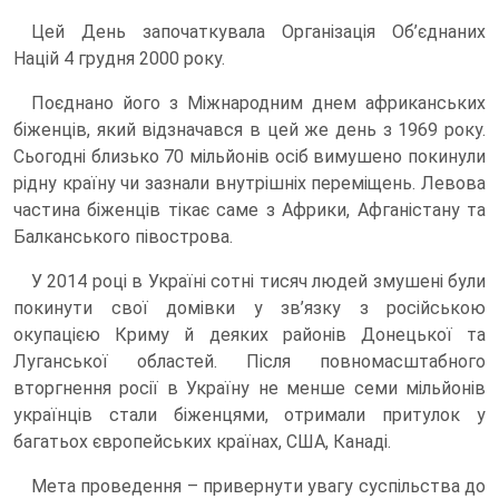
Цей День започаткувала Організація Об’єднаних
Націй 4 грудня 2000 року.
Поєднано його з Міжнародним днем африканських
біженців, який відзначався в цей же день з 1969 року.
Сьогодні близько 70 мільйонів осіб вимушено покинули
рідну країну чи зазнали внутрішніх переміщень. Левова
частина біженців тікає саме з Африки, Афганістану та
Балканського півострова.
У 2014 році в Україні сотні тисяч людей змушені були
покинути свої домівки у зв’язку з російською
окупацією Криму й деяких районів Донецької та
Луганської областей. Після повномасштабного
вторгнення росії в Україну не менше семи мільйонів
українців стали біженцями, отримали притулок у
багатьох європейських країнах, США, Канаді.
Мета проведення – привернути увагу суспільства до