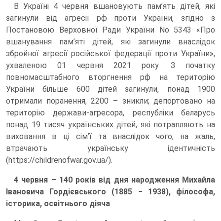
В Україні 4 червня вшановують пам’ять дітей, які
загинули від агресії рф проти України, згідно з
Постановою Верховної Ради України No 5343 «Про
вшанування пам’яті дітей, які загинули внаслідок
збройної агресії російської федерації проти України»,
ухваленою 01 червня 2021 року. З початку
повномасштабного вторгнення рф на територію
України більше 600 дітей загинули, понад 1900
отримали поранення, 2200 – зникли; депортовано на
територію держави-агресора, республіки беларусь
понад 19 тисяч українських дітей, які потрапляють на
виховання в ці сім’ї та внаслідок чого, на жаль,
втрачають українську ідентичність
(https://childrenofwar.gov.ua/).
4 червня – 140 років від дня народження Михайла
Івановича Гордієвського (1885 − 1938), філософа,
історика, освітнього діяча