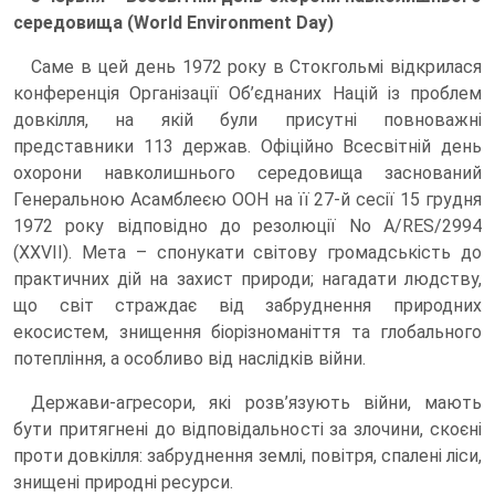
середовища (World Environment Day)
Саме в цей день 1972 року в Стокгольмі відкрилася
конференція Організації Об’єднаних Націй із проблем
довкілля, на якій були присутні повноважні
представники 113 держав. Офіційно Всесвітній день
охорони навколишнього середовища заснований
Генеральною Асамблеєю ООН на її 27-й сесії 15 грудня
1972 року відповідно до резолюції No A/RES/2994
(XXVII). Мета – спонукати світову громадськість до
практичних дій на захист природи; нагадати людству,
що світ страждає від забруднення природних
екосистем, знищення біорізноманіття та глобального
потепління, а особливо від наслідків війни.
Держави-агресори, які розв’язують війни, мають
бути притягнені до відповідальності за злочини, скоєні
проти довкілля: забруднення землі, повітря, спалені ліси,
знищені природні ресурси.