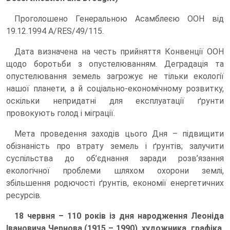
Проголошено Генеральною Асамблеєю ООН від
19.12.1994 A/RES/49/115.
Дата визначена на честь прийняття Конвенції ООН
щодо боротьби з опустелюванням. Деградація та
опустелювання земель загрожує не тільки екології
нашої планети, а й соціально-економічному розвитку,
оскільки непридатні для експлуатації ґрунти
провокують голод і міграції.
Мета проведення заходів цього Дня – підвищити
обізнаність про втрату земель і ґрунтів; залучити
суспільства до об’єднання заради розв’язання
екологічної проблеми шляхом охорони землі,
збільшення родючості ґрунтів, економії енергетичних
ресурсів.
18 червня – 110 років із дня народження Леоніда
Івановича Чернова (1915 – 1990), художника, графіка,