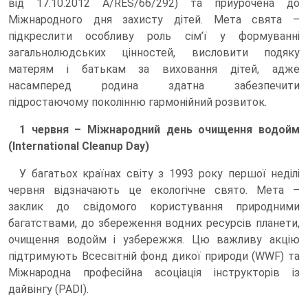
від 17.10.2012 A/RES/66/292) та приурочена до
Міжнародного дня захисту дітей. Мета свята –
підкреслити особливу роль сім’ї у формуванні
загальнолюдських цінностей, висловити подяку
матерям і батькам за виховання дітей, адже
насамперед родина здатна забезпечити
підростаючому поколінню гармонійний розвиток.
1 червня – Міжнародний день очищення водойм
(International Cleanup Day)
У багатьох країнах світу з 1993 року першої неділі
червня відзначають це екологічне свято. Мета –
заклик до свідомого користування природними
багатствами, до збереження водних ресурсів планети,
очищення водойм і узбережжя. Цю важливу акцію
підтримують Всесвітній фонд дикої природи (WWF) та
Міжнародна професійна асоціація інструкторів із
дайвінгу (PADI).