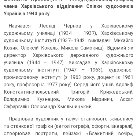
члена Харківського відділення Спілки художників
України з 1943 року
Навчався Леонід Чернов у Харківському
художньому училищі (1934 – 1937), Харківському
художньому інституті (1937–1942; викладачі: Михайло
Козик, Олексій Кокель, Микола Самокиш). Відомий як
директор Харківського державного художнього
училища (1944 – 1947); викладав у Харківському
художньому інституті (1947 – 1963), художньо-
промисловому інституті (з 1963 року, доцент із 1961
року, професор із 1977 року). Серед його учнів Адольф
Константинопольський, Григорій Крижевський,
Володимир Кузнецов, Микола Маринич, Асхат
Сафаргалін, Олександр Хмельницький.
Працював художник у галузі станкового живопису
та станкової графіки (автолітографії, офорти, акварелі),
створював портрети, пейзажі: «Блакитний вечір»,