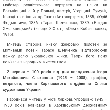
майстер реалістичного портрета не тільки на
Батьківщині, а й у Польщі, Австрії, Угорщині, Румунії,
Канаді та в інших країнах («Автопортрет», 1885; «Юрій
Федькович», 1886; «Тарас Шевченко», 1889; «Богдан
Хмельницький» (кінець XIX ст.); «Ольга Кобилянська»,
1916).
Митець створив низку жанрових полотен за
мотивами поезій Тараса Шевченка, відтворюючи
важку долю української жінки. Твори його тісно
пов’язані з народним мистецтвом.
2 червня – 100 років від дня народження Ігоря
Михайловича Стаханова (1925 – 2008), графіка,
педагога, члена Харківського відділення Спілки
художників України
Народився митець у місті Харкові, упродовж 1945 –
1950 років навчався в Харківському державному