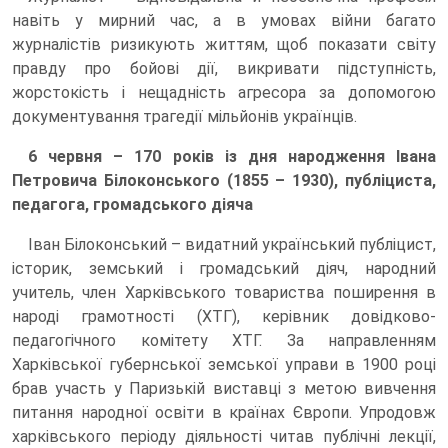
навіть у мирний час, а в умовах війни багато
журналістів ризикують життям, щоб показати світу
правду про бойові дії, викривати підступність,
жорстокість і нещадність агресора за допомогою
документування трагедії мільйонів українців.
6 червня – 170 років із дня народження Івана
Петровича Білоконського (1855 – 1930), публіциста,
педагога, громадського діяча
Іван Білоконський – видатний український публіцист,
історик, земський і громадський діяч, народний
учитель, член Харківського товариства поширення в
народі грамотності (ХТГ), керівник довідково-
педагогічного комітету ХТГ. За направленням
Харківської губернської земської управи в 1900 році
брав участь у Паризькій виставці з метою вивчення
питання народної освіти в країнах Європи. Упродовж
харківського періоду діяльності читав публічні лекції,