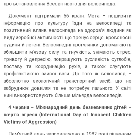
про встановлення Всесвітнього дня велосипеда.
Документ підтримали 56 країн. Мета – поширити
інформацію про культуру їзди на велосипеді та
позитивний вплив велосипеда на здоров’я людини як
виду аеробної активності, що тренує серце, кровоносні
судини й легені. Велосипедні прогулянки допомагають
збільшити м’язову силу та гнучкість, знімають стрес,
тривогу й депресію, покращують рухливість суглобів,
поставу та координацію рухів, а також слугують
профілактикою зайвої ваги. До того ж велосипед –
абсолютно екологічний транспортний засіб, що не
забруднює довкілля та не потребує пального. У світі
нині використовують більше мільярда велосипедів.
4 червня – Міжнародний день безневинних дітей –
жертв агресії (International Day of Innocent Children
Victims of Aggression)
Пам’ятний день запроваджено в 1982 році рішенням