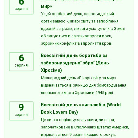
6
мир»
серпня
У цей особливий день, запроваджений
організацією «Лікарі світу за запобігання
ядерній загрозі», лікарі з усіх куточків Землі
об’єднуються в закликах проти воєн,
збройних конфліктів і пролиття крові
6
Всесвітній день боротьби за
заборону ядерної зброї (День
серпня
Хіросіми)
Міжнародний день «Лікарі світу за мир»
відзначається в річницю дня бомбардування
японського міста Хіросіми в 1945 році.
9
Всесвітній день книголюбів (World
Book Lovers Day)
серпня
Це свято поціновувачів книги, читання,
започатковане в Сполучених Штатах Америки,
відзначається 9 серпня кожного року в