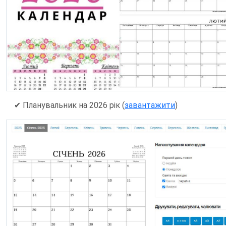
✔
Планувальник на 2026 рік (
завантажити
)