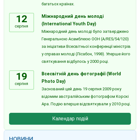
багатьох країнах.
12
Міжнародний день молоді
(International Youth Day)
серпня
Міжнародний день молоді було затверджено
Генеральною Асамблеєю ООН (A/RES/54/120)
за ініціативи Всесвітньої конференції міністрів
у справах молоді (Лісабон, 1998). Уперше його
святкування відбулось у 2000 році.
19
Всесвітній день фотографії (World
Photo Day)
серпня
Заснований цей день 19 серпня 2009 року
відомим австралійським фотографом Корскі
Ара. Подію вперше відсвяткували у 2010 році.
Календар подій
НОВИНИ