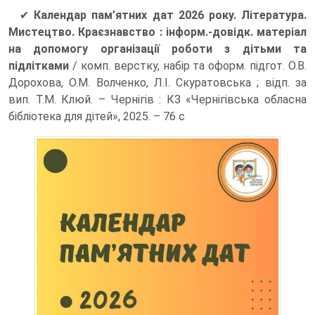
✔
Календар пам’ятних дат 2026 року. Література.
Мистецтво. Краєзнавство : інформ.-довідк. матеріал
на допомогу організації роботи з дітьми та
підлітками
/ комп. верстку, набір та оформ. підгот. О.В.
Дорохова, О.М. Волченко, Л.І. Скуратовська ; відп. за
вип. Т.М. Клюй. – Чернігів : КЗ «Чернігівська обласна
бібліотека для дітей», 2025. – 76 с