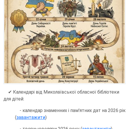
✔ Календарі від Миколаївської обласної бібліотеки
для дітей:
- календар знаменних і пам'ятних дат на 2026 рік
(
завантажити
)
- твори-ювеляри 2026 року (
завантажити
)