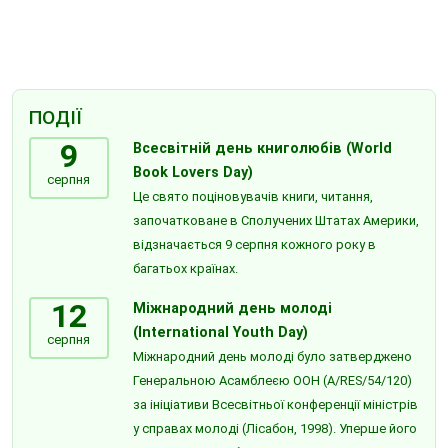
ПОДІЇ
9
Всесвітній день книголюбів (World
Book Lovers Day)
серпня
Це свято поціновувачів книги, читання,
започатковане в Сполучених Штатах Америки,
відзначається 9 серпня кожного року в
багатьох країнах.
12
Міжнародний день молоді
(International Youth Day)
серпня
Міжнародний день молоді було затверджено
Генеральною Асамблеєю ООН (A/RES/54/120)
за ініціативи Всесвітньої конференції міністрів
у справах молоді (Лісабон, 1998). Уперше його