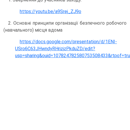
https://youtu.be/a9Srej_ZJ9o
2. Основні принципи організації безпечного робочого
(навчального) місця вдома
https://docs.google.com/presentation/d/1ENI-
USro6C63JHwndyRHrizjzPkduZD/edit?
usp=sharing&ouid=107824782580753508433&rtpof=tru