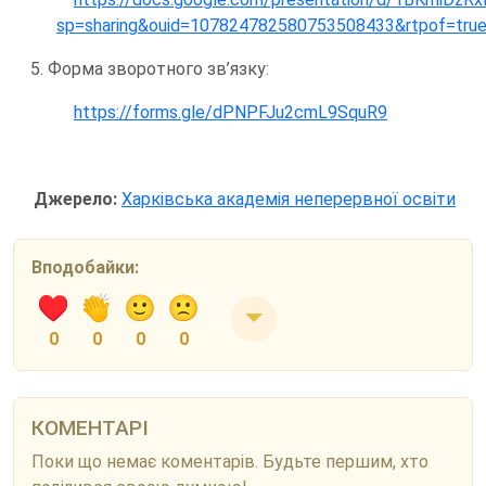
sp=sharing&ouid=107824782580753508433&rtpof=true
5. Форма зворотного зв’язку:
https://forms.gle/dPNPFJu2cmL9SquR9
Джерело:
Харківська академія неперервної освіти
Вподобайки:
0
0
0
0
КОМЕНТАРІ
Поки що немає коментарів. Будьте першим, хто