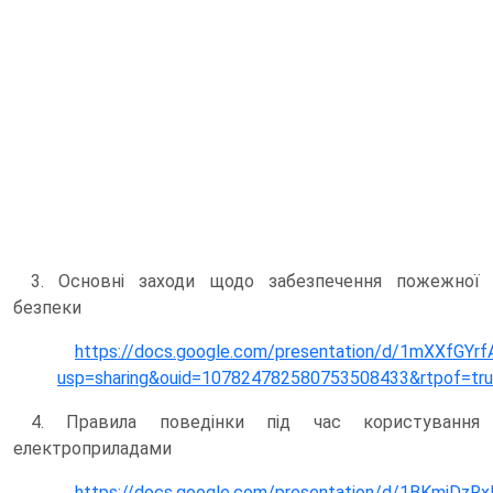
3. Основні заходи щодо забезпечення пожежної
безпеки
https://docs.google.com/presentation/d/1mXXfGYr
usp=sharing&ouid=107824782580753508433&rtpof=tru
4. Правила поведінки під час користування
електроприладами
https://docs.google.com/presentation/d/1BKmiDzR