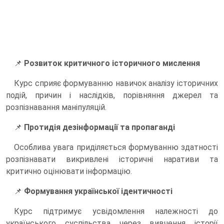
📌
Розвиток критичного історичного мислення
Курс сприяє формуванню навичок аналізу історичних
подій, причин і наслідків, порівняння джерел та
розпізнавання маніпуляцій.
📌
Протидія дезінформації та пропаганді
Особлива увага приділяється формуванню здатності
розпізнавати викривлені історичні наративи та
критично оцінювати інформацію.
📌
Формування української ідентичності
Курс підтримує усвідомлення належності до
українського суспільства через вивчення історії