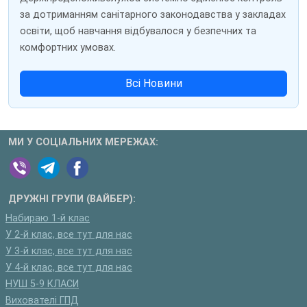
за дотриманням санітарного законодавства у закладах
освіти, щоб навчання відбувалося у безпечних та
комфортних умовах.
Всі Новини
МИ У СОЦІАЛЬНИХ МЕРЕЖАХ:
ДРУЖНІ ГРУПИ (ВАЙБЕР):
Набираю 1-й клас
У 2-й клас, все тут для нас
У 3-й клас, все тут для нас
У 4-й клас, все тут для нас
НУШ 5-9 КЛАСИ
Вихователі ГПД