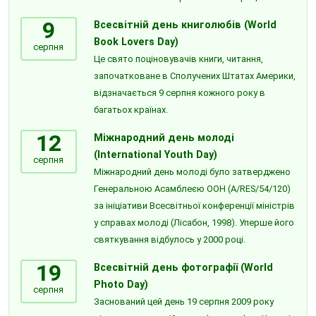
9
Всесвітній день книголюбів (World
Book Lovers Day)
серпня
Це свято поціновувачів книги, читання,
започатковане в Сполучених Штатах Америки,
відзначається 9 серпня кожного року в
багатьох країнах.
12
Міжнародний день молоді
(International Youth Day)
серпня
Міжнародний день молоді було затверджено
Генеральною Асамблеєю ООН (A/RES/54/120)
за ініціативи Всесвітньої конференції міністрів
у справах молоді (Лісабон, 1998). Уперше його
святкування відбулось у 2000 році.
19
Всесвітній день фотографії (World
Photo Day)
серпня
Заснований цей день 19 серпня 2009 року