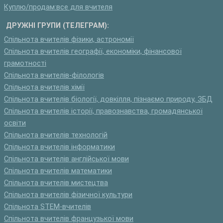
Куплю/продам:все для вчителя
ДРУЖНІ ГРУПИ (ТЕЛЕГРАМ):
Спільнота вчителів фізики, астрономії
Спільнота вчителів географії, економіки, фінансової
грамотності
Спільнота вчителів-філологів
Спільнота вчителів хімії
Спільнота вчителів біології, довкілля, пізнаємо природу, ЗБД
Спільнота вчителів історії, правознавства, громадянської
освіти
Спільнота вчителів технологій
Спільнота вчителів інформатики
Спільнота вчителів англійської мови
Спільнота вчителів математики
Спільнота вчителів мистецтва
Спільнота вчителів фізичної культури
Спільнота STEM-вчителів
Спільнота вчителів французької мови