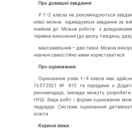
Про домашні завдання
У 1–2 класах не рекомендуються завданн
класі можна індивідуальні завдання за виб
знайомі дії. Можна робота з довідниками
терміни виконання (до уроку, тиждень, два)
максимальний – два тижні. Можна викори
навчені самостійно ними користуватися.
Про оцінювання:
Оцінювання учнів 1–4 класів має здій
13.07.2021 № 813 та порадами з Додат
рекомендації, заклади можуть розробити
НУШ. Види робіт і форми оцінювання мож
педрадах. Система оцінювання деталізуєт
освіти.
Корисні лінки