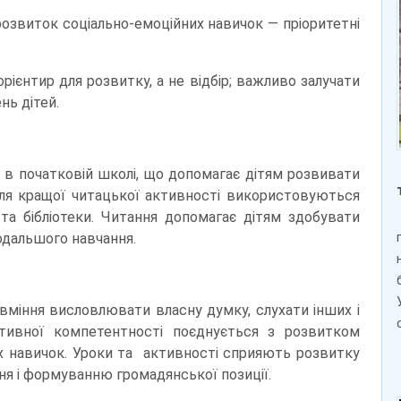
 розвиток соціально-емоційних навичок — пріоритетні
рієнтир для розвитку, а не відбір; важливо залучати
нь дітей.
в початковій школі, що допомагає дітям розвивати
 Для кращої читацької активності використовуються
 та бібліотеки. Читання допомагає дітям здобувати
подальшого навчання.
вміння висловлювати власну думку, слухати інших і
ативної компетентності поєднується з розвитком
их навичок. Уроки та активності сприяють розвитку
ння і формуванню громадянської позиції.