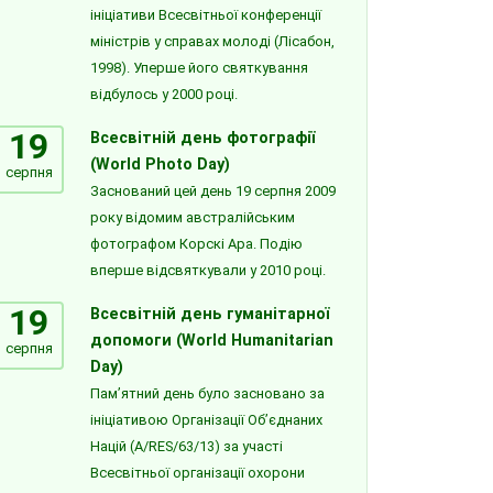
ініціативи Всесвітньої конференції
міністрів у справах молоді (Лісабон,
1998). Уперше його святкування
відбулось у 2000 році.
19
Всесвітній день фотографії
(World Photo Day)
серпня
Заснований цей день 19 серпня 2009
року відомим австралійським
фотографом Корскі Ара. Подію
вперше відсвяткували у 2010 році.
19
Всесвітній день гуманітарної
допомоги (World Humanitarian
серпня
Day)
Пам’ятний день було засновано за
ініціативою Організації Об’єднаних
Націй (A/RES/63/13) за участі
Всесвітньої організації охорони