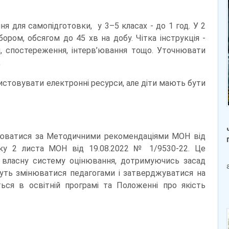
я для самопідготовки, у 3–5 класах - до 1 год. У 2
ором, обсягом до 45 хв на добу. Чітка інструкція -
, спостереження, інтерв’ювання тощо. Уточнювати
,
стовувати електронні ресурси, але діти мають бути
снюватися за Методичними рекомендаціями МОН від
ку 2 листа МОН від 19.08.2022 № 1/9530-22. Це
 власну систему оцінювання, дотримуючись засад
уть змінюватися педагогами і затверджуватися на
ься в освітній програмі та Положенні про якість