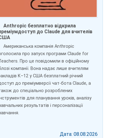
Anthropic безплатно відкрила
преміумдоступ до Claude для вчителів
США
Американська компанія Anthropic
оголосила про запуск програми Claude for
Teachers. Про це повідомили в офіційному
блозі компанії. Вона надає лише вчителям
закладів K–12 у США безплатний річний
доступ до преміумверсії чат-бота Claude, а
також до спеціально розроблених
інструментів для планування уроків, аналізу
навчальних результатів і персоналізації
навчання.
Дата: 08.08.2026