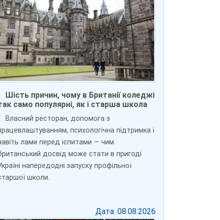
Шість причин, чому в Британії коледжі
так само популярні, як і старша школа
Власний ресторан, допомога з
працевлаштуванням, психологічна підтримка і
навіть лами перед іспитами — чим
британський досвід може стати в пригоді
Україні напередодні запуску профільної
старшої школи.
Дата: 08.08.2026