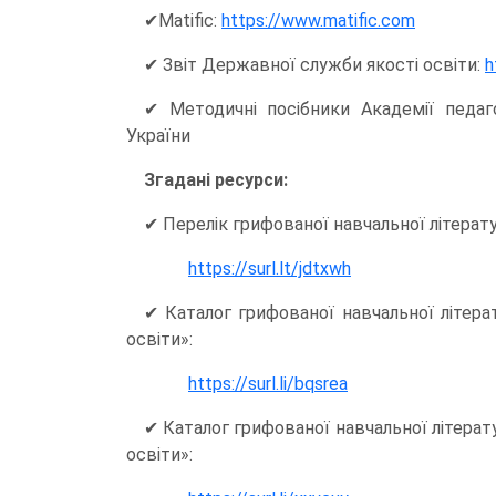
✔Matific:
https://www.matific.com
✔ Звіт Державної служби якості освіти:
h
✔ Методичні посібники Академії педаго
України
Згадані ресурси:
✔ Перелік грифованої навчальної літератур
https://surl.lt/jdtxwh
✔ Каталог грифованої навчальної літера
освіти»:
https://surl.li/bqsrea
✔ Каталог грифованої навчальної літерат
освіти»: