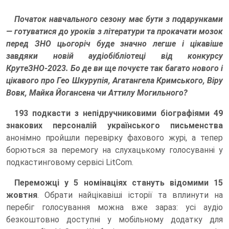
Початок навчального сезону має бути з подарунками
— готуватися до уроків з літератури та прокачати мозок
перед ЗНО цьогоріч буде значно легше і цікавіше
завдяки новій аудіобібліотеці від конкурсу
КрутеЗНО-2023. Бо де ви ще почуєте так багато нового і
цікавого про Гео Шкурупія, Агатангела Кримського, Віру
Вовк, Майка Йогансена чи Аттилу Могильного?
193 подкасти з непідручниковими біографіями 49
знакових персоналій українського письменства
анонімно пройшли перевірку фахового журі, а тепер
борються за перемогу на слухацькому голосуванні у
подкастинговому сервісі LitCom.
Переможці у 5 номінаціях стануть відомими 15
жовтня
. Обрати найцікавіші історії та вплинути на
перебіг голосування можна вже зараз: усі аудіо
безкоштовно доступні у мобільному додатку для