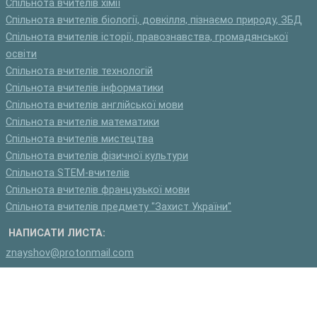
Спільнота вчителів хімії
Спільнота вчителів біології, довкілля, пізнаємо природу, ЗБД
Спільнота вчителів історії, правознавства, громадянської
освіти
Спільнота вчителів технологій
Спільнота вчителів інформатики
Спільнота вчителів англійської мови
Спільнота вчителів математики
Спільнота вчителів мистецтва
Спільнота вчителів фізичної культури
Спільнота STEM-вчителів
Спільнота вчителів французької мови
Спільнота вчителів предмету "Захист України"
НАПИСАТИ ЛИСТА:
znayshov@protonmail.com