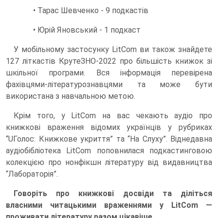
• Тарас Шевченко - 9 подкастів
• Юрій Яновський - 1 подкаст
У мобільному застосунку LitCom ви також знайдете
127 літкастів КрутеЗНО-2022 про більшість книжок зі
шкільної програми. Вся інформація перевірена
фахівцями-літературознавцями та може бути
використана з навчальною метою.
Крім того, у LitCom на вас чекають аудіо про
книжкові враження відомих українців у рубриках
“UГолос: Книжкове укриття” та “На Слуху”. Віднедавна
аудіобібліотека LitCom поповнилася подкастинговою
колекцією про нонфікшн літературу від видавництва
“Лабораторія”.
Говоріть про книжкові досвіди та діліться
власними читацькими враженнями у LitCom —
проживати літературу разом цікавіше.