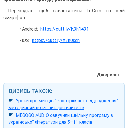
Переходьте, щоб завантажити LitCom на свій
смартфон:
• Android:
https://cutt.ly/K3h1431
• iOS:
https://cutt.ly/X3h0ssh
Джерело:
ДИВИСЬ ТАКОЖ:
☛
Уроки про митців “Розстріляного відродження”:
методичний нотатник для вчителів
☛
MEGOGO AUDIO озвучили шкільну програму з
української літератури для 5–11 класів