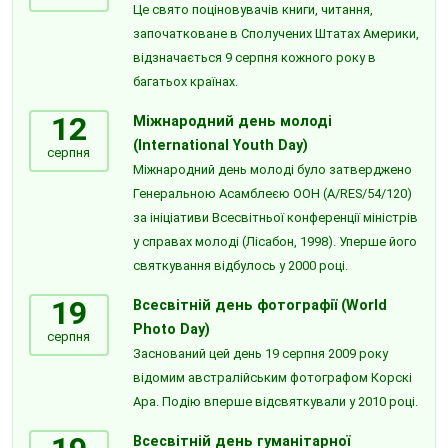
Це свято поціновувачів книги, читання,
започатковане в Сполучених Штатах Америки,
відзначається 9 серпня кожного року в
багатьох країнах.
12
Міжнародний день молоді
(International Youth Day)
серпня
Міжнародний день молоді було затверджено
Генеральною Асамблеєю ООН (A/RES/54/120)
за ініціативи Всесвітньої конференції міністрів
у справах молоді (Лісабон, 1998). Уперше його
святкування відбулось у 2000 році.
19
Всесвітній день фотографії (World
Photo Day)
серпня
Заснований цей день 19 серпня 2009 року
відомим австралійським фотографом Корскі
Ара. Подію вперше відсвяткували у 2010 році.
Всесвітній день гуманітарної