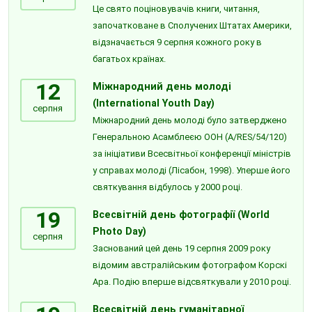
Це свято поціновувачів книги, читання,
започатковане в Сполучених Штатах Америки,
відзначається 9 серпня кожного року в
багатьох країнах.
12
Міжнародний день молоді
(International Youth Day)
серпня
Міжнародний день молоді було затверджено
Генеральною Асамблеєю ООН (A/RES/54/120)
за ініціативи Всесвітньої конференції міністрів
у справах молоді (Лісабон, 1998). Уперше його
святкування відбулось у 2000 році.
19
Всесвітній день фотографії (World
Photo Day)
серпня
Заснований цей день 19 серпня 2009 року
відомим австралійським фотографом Корскі
Ара. Подію вперше відсвяткували у 2010 році.
Всесвітній день гуманітарної