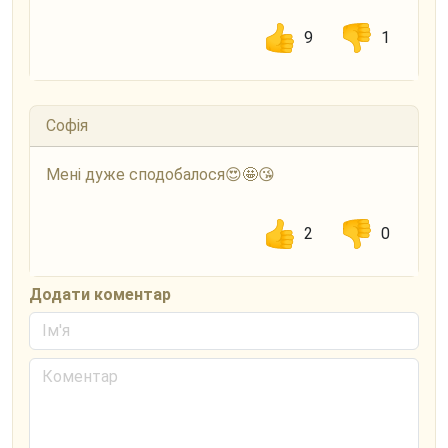
9
1
Софія
Мені дуже сподобалося😍🤩😘
2
0
Додати коментар