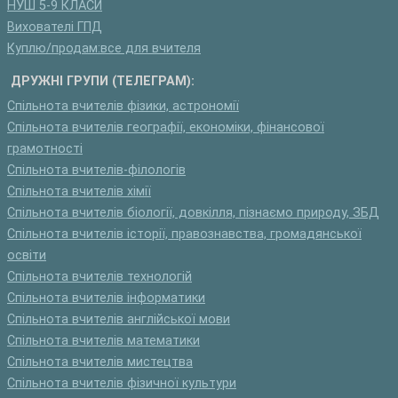
НУШ 5-9 КЛАСИ
Вихователі ГПД
Куплю/продам:все для вчителя
ДРУЖНІ ГРУПИ (ТЕЛЕГРАМ):
Спільнота вчителів фізики, астрономії
Спільнота вчителів географії, економіки, фінансової
грамотності
Спільнота вчителів-філологів
Спільнота вчителів хімії
Спільнота вчителів біології, довкілля, пізнаємо природу, ЗБД
Спільнота вчителів історії, правознавства, громадянської
освіти
Спільнота вчителів технологій
Спільнота вчителів інформатики
Спільнота вчителів англійської мови
Спільнота вчителів математики
Спільнота вчителів мистецтва
Спільнота вчителів фізичної культури