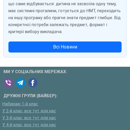
що саме відбувається: дитина не засвоїла одну тему,
має системні прогалини, готується до НМТ, переходить
на іншу програму або прагне знати предмет глибше. Від
конкретної потреби залежать предмет, формат і
критерії вибору викладача.
Всі Новини
МИ У СОЦІАЛЬНИХ МЕРЕЖАХ:
ДРУЖНІ ГРУПИ (ВАЙБЕР):
Набираю 1-й клас
У 2-й клас, все тут для нас
У 3-й клас, все тут для нас
У 4-й клас, все тут для нас