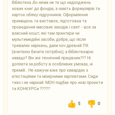
бібліотека ,бо нема не те що надходжень
нових книг до фондів, а навіть формулярів та
карток обліку підручників. Оформлення
приміщень та виставок, підготовка та
проведення масових заходів і свят - все за
власний кошт; які там принтери чи
мультимедійні засоби, добре, що після
тривалих нарікань, дали хоч древній ПК
(вчителю бачите потрібно), а бібліотекарю
навіщо? Він же технічний працівник?!? Ні
доплати за роботу в особливих умовах, ні
премій... Не кажучи вже про кавардак з
атестаціями та мізерними зарплатами. Сиди
тихо і не нарікай. МОН подбає про нові проекти
та КОНКУРСи ?????
5
0