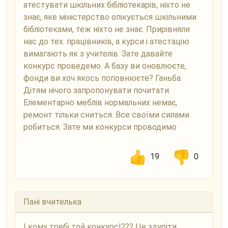
атестувати шкільних бібліотекарів, ніхто не
знає, яке міністерство опікується шкільними
бібліотеками, теж ніхто не знає. Прирівняли
нас до тех. працівників, а курси і атестацію
вимагають як з учителів. Зате давайте
конкурс проведемо. А базу ви оновлюєте,
фонди ви хоч якось поповнюєте? Ганьба.
Дітям нічого запропонувати почитати.
Елементарно меблів нормальних немає,
ремонт тільки сниться. Все своїми силами
робиться. Зате ми конкурси проводимо
19
0
Пані вчителька
І кому требі той конкурс!??? Це здуріти