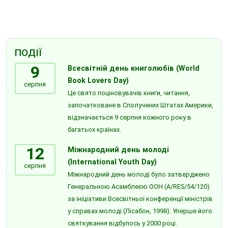
ПОДІЇ
9
Всесвітній день книголюбів (World
Book Lovers Day)
серпня
Це свято поціновувачів книги, читання,
започатковане в Сполучених Штатах Америки,
відзначається 9 серпня кожного року в
багатьох країнах.
12
Міжнародний день молоді
(International Youth Day)
серпня
Міжнародний день молоді було затверджено
Генеральною Асамблеєю ООН (A/RES/54/120)
за ініціативи Всесвітньої конференції міністрів
у справах молоді (Лісабон, 1998). Уперше його
святкування відбулось у 2000 році.