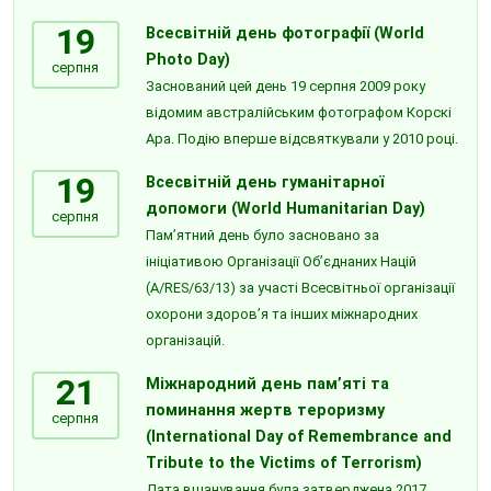
19
Всесвітній день фотографії (World
Photo Day)
серпня
Заснований цей день 19 серпня 2009 року
відомим австралійським фотографом Корскі
Ара. Подію вперше відсвяткували у 2010 році.
19
Всесвітній день гуманітарної
допомоги (World Humanitarian Day)
серпня
Пам’ятний день було засновано за
ініціативою Організації Об’єднаних Націй
(A/RES/63/13) за участі Всесвітньої організації
охорони здоров’я та інших міжнародних
організацій.
21
Міжнародний день пам’яті та
поминання жертв тероризму
серпня
(International Day of Remembrance and
Tribute to the Victims of Terrorism)
Дата вшанування була затверджена 2017