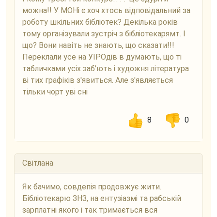
можна!! У МОНі є хоч хтось відповідальний за
роботу шкільних бібліотек? Декілька років
тому організували зустріч з бібліотекарямт. І
що? Вони навіть не знають, що сказати!!!
Переклали усе на УІРОдів в думають, що ті
табличками усіх заб'ють і художня література
ві тих графіків з'явиться. Але з'являється
тільки чорт уві сні
8
0
Світлана
Як бачимо, совдепія продовжує жити.
Бібліотекарю ЗНЗ, на ентузіазмі та рабській
зарплатні якого і так тримається вся