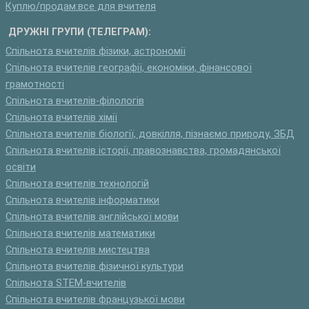
Куплю/продам:все для вчителя
ДРУЖНІ ГРУПИ (ТЕЛЕГРАМ):
Спільнота вчителів фізики, астрономії
Спільнота вчителів географії, економіки, фінансової
грамотності
Спільнота вчителів-філологів
Спільнота вчителів хімії
Спільнота вчителів біології, довкілля, пізнаємо природу, ЗБД
Спільнота вчителів історії, правознавства, громадянської
освіти
Спільнота вчителів технологій
Спільнота вчителів інформатики
Спільнота вчителів англійської мови
Спільнота вчителів математики
Спільнота вчителів мистецтва
Спільнота вчителів фізичної культури
Спільнота STEM-вчителів
Спільнота вчителів французької мови