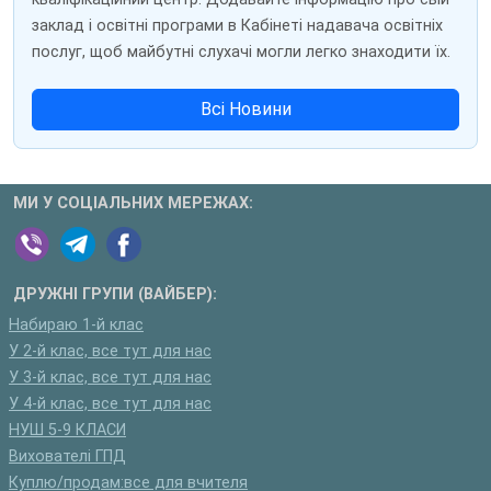
заклад і освітні програми в Кабінеті надавача освітніх
послуг, щоб майбутні слухачі могли легко знаходити їх.
Всі Новини
МИ У СОЦІАЛЬНИХ МЕРЕЖАХ:
ДРУЖНІ ГРУПИ (ВАЙБЕР):
Набираю 1-й клас
У 2-й клас, все тут для нас
У 3-й клас, все тут для нас
У 4-й клас, все тут для нас
НУШ 5-9 КЛАСИ
Вихователі ГПД
Куплю/продам:все для вчителя