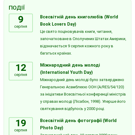
ПОДІЇ
9
Всесвітній день книголюбів (World
Book Lovers Day)
серпня
Це свято поціновувачів книги, читання,
започатковане в Сполучених Штатах Америки,
відзначається 9 серпня кожного року в
багатьох країнах.
12
Міжнародний день молоді
(International Youth Day)
серпня
Міжнародний день молоді було затверджено
Генеральною Асамблеєю ООН (A/RES/54/120)
за ініціативи Всесвітньої конференції міністрів
у справах молоді (Лісабон, 1998). Уперше його
святкування відбулось у 2000 році.
19
Всесвітній день фотографії (World
Photo Day)
серпня