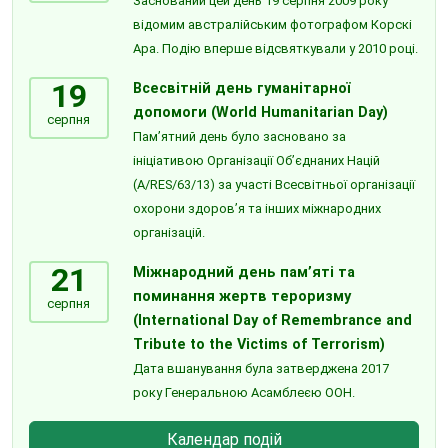
Заснований цей день 19 серпня 2009 року
відомим австралійським фотографом Корскі
Ара. Подію вперше відсвяткували у 2010 році.
19
Всесвітній день гуманітарної
допомоги (World Humanitarian Day)
серпня
Пам’ятний день було засновано за
ініціативою Організації Об’єднаних Націй
(A/RES/63/13) за участі Всесвітньої організації
охорони здоров’я та інших міжнародних
організацій.
21
Міжнародний день пам’яті та
поминання жертв тероризму
серпня
(International Day of Remembrance and
Tribute to the Victims of Terrorism)
Дата вшанування була затверджена 2017
року Генеральною Асамблеєю ООН.
Календар подій