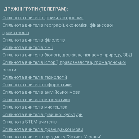
ДРУЖНІ ГРУПИ (ТЕЛЕГРАМ):
Спільнота вчителів фізики, астрономії
Спільнота вчителів географії, економіки, фінансової
грамотності
Спільнота вчителів-філологів
Спільнота вчителів хімії
Спільнота вчителів біології, довкілля, пізнаємо природу, ЗБД
Спільнота вчителів історії, правознавства, громадянської
освіти
Спільнота вчителів технологій
Спільнота вчителів інформатики
Спільнота вчителів англійської мови
Спільнота вчителів математики
Спільнота вчителів мистецтва
Спільнота вчителів фізичної культури
Спільнота STEM-вчителів
Спільнота вчителів французької мови
Спільнота вчителів предмету "Захист України"