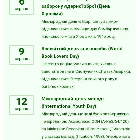
6
заборону ядерної зброї (День
серпня
Хіросіми)
Міжнародний день «Лікарі світу за мир»
відзначається в річницю дня бомбардування
японського міста Хіросіми в 1945 році.
9
Всесвітній день книголюбів (World
Book Lovers Day)
серпня
Це свято поціновувачів книги, читання,
започатковане в Сполучених Штатах Америки,
відзначається 9 серпня кожного року в
багатьох країнах.
12
Міжнародний день молоді
(International Youth Day)
серпня
Міжнародний день молоді було затверджено
Генеральною Асамблеєю ООН (A/RES/54/120)
за ініціативи Всесвітньої конференції міністрів
у справах молоді (Лісабон, 1998). Уперше його