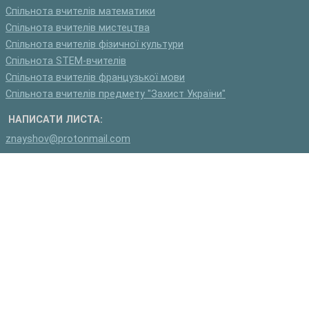
Спільнота вчителів математики
Спільнота вчителів мистецтва
Спільнота вчителів фізичної культури
Спільнота STEM-вчителів
Спільнота вчителів французької мови
Спільнота вчителів предмету "Захист України"
НАПИСАТИ ЛИСТА:
znayshov@protonmail.com