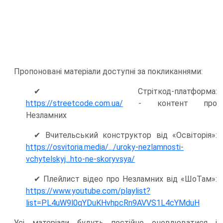
Пропоновані матеріали доступні за покликаннями:
✔ Стріткод-платформа:
https://streetcode.com.ua/
- контент про
Незламних
✔ Вчительський конструктор від «Освіторія»:
https://osvitoria.media/.../uroky-nezlamnosti-
vchytelskyj...hto-ne-skoryvsya/
✔ Плейлист відео про Незламних від «ШоТам»:
https://www.youtube.com/playlist?
list=PL4uW9l0qYDuKHvhpcRn9AVVS1L4cYMduH
Усі матеріали будуть постійно оновлюватися і