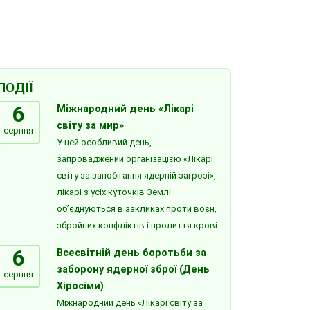
ПОДІЇ
6
Міжнародний день «Лікарі
світу за мир»
серпня
У цей особливий день,
запроваджений організацією «Лікарі
світу за запобігання ядерній загрозі»,
лікарі з усіх куточків Землі
об’єднуються в закликах проти воєн,
збройних конфліктів і пролиття крові
6
Всесвітній день боротьби за
заборону ядерної зброї (День
серпня
Хіросіми)
Міжнародний день «Лікарі світу за