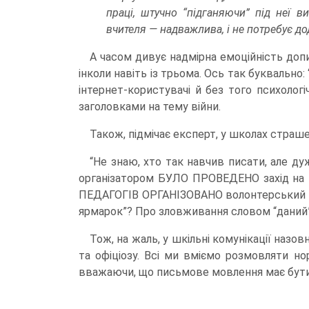
праці, штучно “підганяючи” під неї 
вчителя — надважлива, і не потребує д
А часом дивує надмірна емоційність допи
інколи навіть із трьома. Ось так буквально: 
інтернет-користувачі й без того психолог
заголовками на тему війни.
Також, підмічає експерт, у школах страш
“Не знаю, хто так навчив писати, але ду
організатором БУЛО ПРОВЕДЕНО захід на т
ПЕДАГОГІВ ОРГАНІЗОВАНО волонтерський ярм
ярмарок”? Про зловживання словом “даний
Тож, на жаль, у шкільні комунікації назо
та офіціозу. Всі ми вміємо розмовляти н
вважаючи, що письмове мовлення має бути