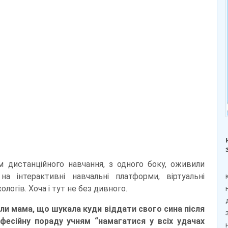
рм дистанційного навчання, з одного боку, оживили
на інтерактивні навчальні платформи, віртуальні
логів. Хоча і тут не без дивного.
ли мама, що шукала куди віддати свого сина після
офесійну пораду учням “намагатися у всіх удачах