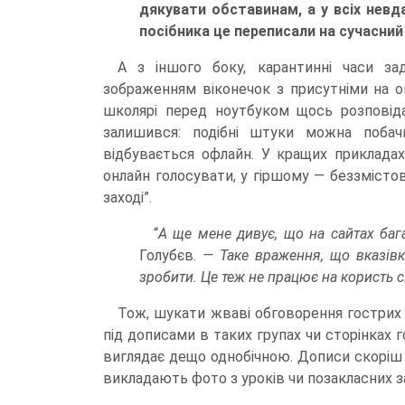
дякувати обставинам, а у всіх невд
посібника це переписали на сучасни
А з іншого боку, карантинні часи за
зображенням віконечок з присутніми на он
школярі перед ноутбуком щось розповіда
залишився: подібні штуки можна побач
відбувається офлайн. У кращих прикладах
онлайн голосувати, у гіршому — беззмісто
заході”.
“
А ще мене дивує, що на сайтах бага
Голубєв.
— Таке враження, що вказівки
зробити. Це теж не працює на користь 
Тож, шукати жваві обговорення гострих т
під дописами в таких групах чи сторінках г
виглядає дещо однобічною. Дописи скоріш н
викладають фото з уроків чи позакласних за