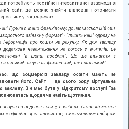
жди потребують постійної інтерактивної взаємодії зі
ний сайт, де можна знайти відповіді і отримати
о креативу у соцмережах.
ені Гурика в Івано Франківську, де навчається мій син,
воротного зв’язку у форматі - “пишіть нам” одразу на
на інформація про кошти на рахунку. Як для закладу
е додаткове навантаження на когось з вчителів, це
 зазначені “в шапці профіля”. Що ще вимагати з
це великий ресурс як фінансовий, так і людський
”.
ажає, що соцмережі закладу освіти мають не
овнювати його. Сайт — це свого роду віртуальна
о закладу. Він має бути у відкритому доступі “за
оповнюватись щодня чи навіть щотижня.
ти ресурс на ведення і сайту, Facebook. Останній можна
 як її офіційне представництво, з мінімальним набором