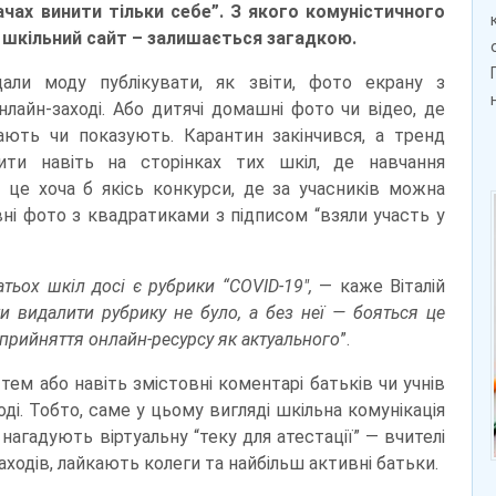
ачах винити тільки себе”. З якого комуністичного
й шкільний сайт – залишається загадкою.
дали моду публікувати, як звіти, фото екрану з
лайн-заході. Або дитячі домашні фото чи відео, де
ють чи показують. Карантин закінчився, а тренд
ити навіть на сторінках тих шкіл, де навчання
 це хоча б якісь конкурси, де за учасників можна
вні фото з квадратиками з підписом “взяли участь у
тьох шкіл досі є рубрики “COVID-19″,
— каже Віталій
 видалити рубрику не було, а без неї — бояться це
сприйняття онлайн-ресурсу як актуального
”.
ем або навіть змістовні коментарі батьків чи учнів
оді. Тобто, саме у цьому вигляді шкільна комунікація
агадують віртуальну “теку для атестації” — вчителі
ходів, лайкають колеги та найбільш активні батьки.