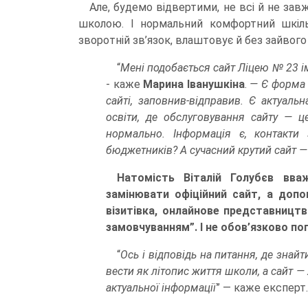
Але, будемо відвертими, не всі й не зав
школою. І нормальний комфортний шкіль
зворотній зв’язок, влаштовує й без зайвог
“
Мені подобається сайт Ліцею № 23 ім
- каже
Марина Іванушкіна
.
— Є форма з
сайті, заповнив-відправив. Є актуаль
освіти, де обслуговування сайту — ц
нормально. Інформація є, контакти
бюджетників? А сучасний крутий сайт — 
Натомість Віталій Голубєв вв
замінювати офіційний сайт, а доп
візитівка, онлайнове представництв
замовчуванням”. І не обов’язково п
“
Ось і відповідь на питання, де знай
вести як літопис життя школи, а сайт —
актуальної інформації
” — каже експерт.