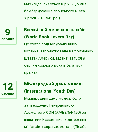
мир» відзначається в річницю дня
бомбардування японського міста
Хіросіми в 1945 році.
9
Всесвітній день книголюбів
(World Book Lovers Day)
серпня
Це свято поціновувачів книги,
читання, започатковане в Сполучених
Штатах Америки, відзначається 9
серпня кожного року в багатьох
країнах.
12
Міжнародний день молоді
(International Youth Day)
серпня
Міжнародний день молоді було
затверджено Генеральною
Асамблеєю ООН (A/RES/54/120) за
ініціативи Всесвітньої конференції
міністрів у справах молоді (Лісабон,