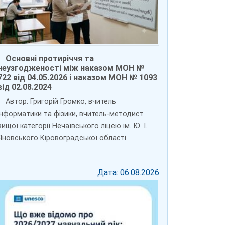
Основні протиріччя та
неузгодженості між наказом МОН №
722 від 04.05.2026 і наказом МОН № 1093
від 02.08.2024
Автор: Григорій Громко, вчитель
інформатики та фізики, вчитель-методист
вищої категорії Нечаївського ліцею ім. Ю. І.
Яновського Кіровоградської області
Дата: 06.08.2026