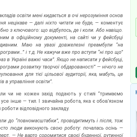
акладів освіти мені кидається в очі нерозуміння основ
ня нецікаве — далі ніхто читати не буде,
— коментує
бно з ключового: що відбулось, де і коли. Або навіщо.
ним в офіційному документі, на сайті чи у фейсбуці
 дивним. Маю на увазі довжелезні преамбули “на
програми…” і т.д. Не кажучи вже про вступи “ні про що”
раз в Україні важкі часи”. Якщо не написати у фейсбуці,
програми розвитку творчої обдарованості” — нічого не
ювання для тієї цільової аудиторії, яка, мабуть, це
ів в управління освіти”.
оли чи не кожен захід подають у стилі “тримаємо
усе інше — тил. І звичайна робота, яка є обов’язком
 роботи відповідного закладу.
или до “повномасштабки”, проводитимуть і після, тож
росто люди виконують свою роботу: почалась осінь —
перт.
— Не варто соромитися своєї буденної, рутинної