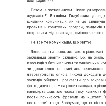
блог керівника.
Разом із засновником Школи універсаль
журналіст!”
Віталієм Голубєвим
, дослід
шкільних комунікацій, як на це вплинула
проєктів й грантових програм, пандемія 
покращити імідж закладів, змінюючи якіст
Не все те комунікація, що звітує
Якщо казати чесно, аж такого різномані
закладами знайти складно. Бо, на жаль,
взаємодії з батьківським та учнівським ко
чи досягнення та привітань переможців
літературністю описів. Інколи доходить 
закладів обіцяють розказати про яскраві 
фото директора – на різних заходах, з різних
найяскравіший, але через таку кількість 
пости починають фразами на кшталт “за
постанови” тощо. Зрозуміло, що їх ніхто