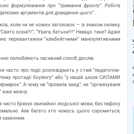
високі формулювання про “тримання фронту”. Робота
одаткових аргументів для доведення цього
”.
сів, коли чи не кожен заголовок — зі знаком оклику,
“Свято осені!!!”, “Увага, батьки!!!” Навіщо таке? Адже
ічно перевантажені “клікбейтними” маніпулятивними
енно полюбляють пасивний спосіб дієслів:
же часто про події розповідають у стилі “педагогом-
ему протидії боулінгу” або “у нашій школі СИЛАМИ
арок”. А чому не “провела захід”, не “організували
” вже мовчу.
вні часто бракує звичайної людської мови, без пафосу
ормально. Але багато хто чомусь цього соромиться,
 казенним.