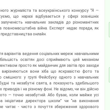
ного журналіста та всеукраїнського конкурсу “Я —
жуємо, що наразі відбувається у сфері зовнішніх
 залученість навчальних закладів до різноманітних
та повномасштабна війна. Експерт надає поради, як
ь представництва онлайн.
ття варіантів ведення соціальних мереж навчальними
 більшість освітян досі сприймають цей механізм
лективом просто як майданчик для звітів про заходи
: вирізняються вони хіба що яскравістю фото та
до смішного: у групі Фейсбуку одного з навчальних
будні та незабутні свята, а показують здебільшого
 приводів і на різному фоні. Не відомо, чи він дійсно
фото — точно незабутній. Або буває, коли майже усі
 ініціативи директора школи” чи “на виконання
 не читає - чисто з почуття збереження здорового