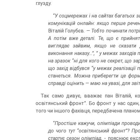
глузду.
“
У соцмережах і на сайтах багатьох з
комунікацій онлайн: якщо перше речен
Віталій Голубєв.
— Тобто починати потрі
А потім вже деталі. Те, що є прийнят
виглядає зайвим, якщо не сказати
виконання наказу…”, ” у межах заходів 
на зразок “ні для кого не секрет, що за
що захід відбувся “у межах реалізації 
станеться. Можна приберегти це формул
справді оцінить — маю на увазі, для звіт
Так само дивує, вважає пан Віталій, к
освітянський фронт”. Бо фронт у нас один, 
того чи іншого фахівця, передбачена планом
“
Простіше кажучи, олімпіади провод
до чого тут “освітянський фронт”? П
стартує сезон олімпіад,
- пояснює екс