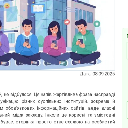
Дата: 08.09.2025
й, не відбулося. Ця напів жартівлива фраза насправді
нікацію різних суспільних інституцій, зокрема й
м обов’язкових інформаційних сайтів, веде власні
ний імідж закладу. Інколи це корисні та змістовні
 а буває, сторінка просто стає схожою на особистий