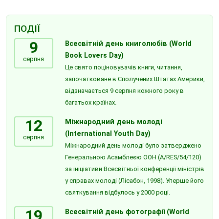
ПОДІЇ
9
Всесвітній день книголюбів (World
Book Lovers Day)
серпня
Це свято поціновувачів книги, читання,
започатковане в Сполучених Штатах Америки,
відзначається 9 серпня кожного року в
багатьох країнах.
12
Міжнародний день молоді
(International Youth Day)
серпня
Міжнародний день молоді було затверджено
Генеральною Асамблеєю ООН (A/RES/54/120)
за ініціативи Всесвітньої конференції міністрів
у справах молоді (Лісабон, 1998). Уперше його
святкування відбулось у 2000 році.
19
Всесвітній день фотографії (World