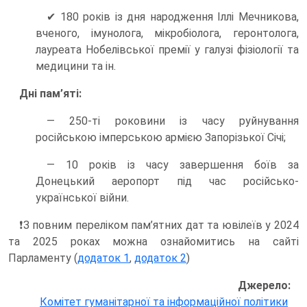
✔ 180 років із дня народження Іллі Мечникова,
вченого, імунолога, мікробіолога, геронтолога,
лауреата Нобелівської премії у галузі фізіології та
медицини та ін.
Дні пам’яті:
— 250-ті роковини із часу руйнування
російською імперською армією Запорізької Січі;
— 10 років із часу завершення боїв за
Донецький аеропорт під час російсько-
української війни.
❗️З повним переліком пам’ятних дат та ювілеїв у 2024
та 2025 роках можна ознайомитись на сайті
Парламенту (
додаток 1
,
додаток 2
)
Джерело:
Комітет гуманітарної та інформаційної політики