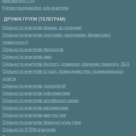
Вихователі ГПД
Куплю/продам:все для вчителя
ДРУЖНІ ГРУПИ (ТЕЛЕГРАМ):
Спільнота вчителів фізики, астрономії
Спільнота вчителів географії, економіки, фінансової
грамотності
Спільнота вчителів-філологів
Спільнота вчителів хімії
Спільнота вчителів біології, довкілля, пізнаємо природу, ЗБД
Спільнота вчителів історії, правознавства, громадянської
освіти
Спільнота вчителів технологій
Спільнота вчителів інформатики
Спільнота вчителів англійської мови
Спільнота вчителів математики
Спільнота вчителів мистецтва
Спільнота вчителів фізичної культури
Спільнота STEM-вчителів