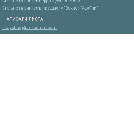
Спільнота вчителів французької мови
Спільнота вчителів предмету "Захист України"
НАПИСАТИ ЛИСТА:
znayshov@protonmail.com