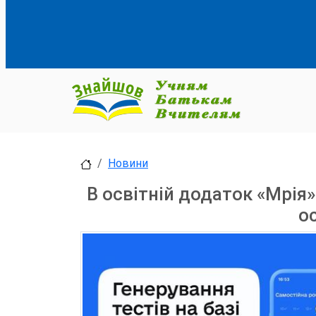
Новини
В освітній додаток «Мрія»
о