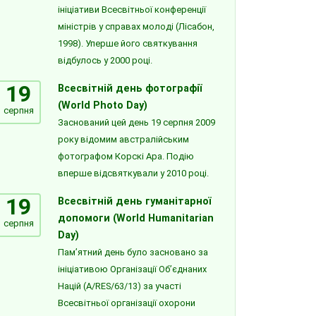
ініціативи Всесвітньої конференції
міністрів у справах молоді (Лісабон,
1998). Уперше його святкування
відбулось у 2000 році.
19
Всесвітній день фотографії
(World Photo Day)
серпня
Заснований цей день 19 серпня 2009
року відомим австралійським
фотографом Корскі Ара. Подію
вперше відсвяткували у 2010 році.
19
Всесвітній день гуманітарної
допомоги (World Humanitarian
серпня
Day)
Пам’ятний день було засновано за
ініціативою Організації Об’єднаних
Націй (A/RES/63/13) за участі
Всесвітньої організації охорони